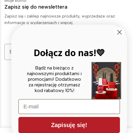
Moje konto
Zapisz się do newslettera
Zapisz się i zaklep najnowsze produkty, wyprzedaże oraz
informacje o wydarzeniach i więcej.
Email
Dołącz do nas!💛
Zapisz się
Bądź na bieżąco z
najnowszymi produktami i
promocjami! Dodatkowo
za rejestrację otrzymasz
kod rabatowy 10%!
E-mail
© 2026 X BEAUTY GROUP. All Rights Reserved
Zapisuję się!
0
0