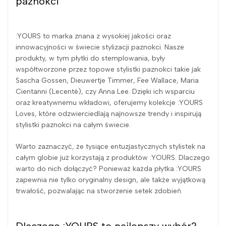
paznokci
:YOURS to marka znana z wysokiej jakości oraz
innowacyjności w świecie stylizacji paznokci. Nasze
produkty, w tym płytki do stemplowania, były
współtworzone przez topowe stylistki paznokci takie jak
Sascha Gossen, Dieuwertje Timmer, Fee Wallace, Maria
Cientanni (Lecenté), czy Anna Lee. Dzięki ich wsparciu
oraz kreatywnemu wkładowi, oferujemy kolekcje :YOURS
Loves, które odzwierciedlają najnowsze trendy i inspirują
stylistki paznokci na całym świecie.
Warto zaznaczyć, że tysiące entuzjastycznych stylistek na
całym globie już korzystają z produktów :YOURS. Dlaczego
warto do nich dołączyć? Ponieważ każda płytka :YOURS
zapewnia nie tylko oryginalny design, ale także wyjątkową
trwałość, pozwalając na stworzenie setek zdobień.