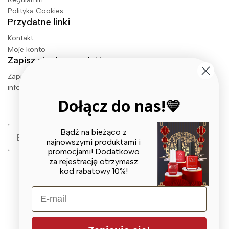
Polityka Cookies
Przydatne linki
Kontakt
Moje konto
Zapisz się do newslettera
Zapisz się i zaklep najnowsze produkty, wyprzedaże oraz
informacje o wydarzeniach i więcej.
Dołącz do nas!💛
Email
Bądź na bieżąco z
Zapisz się
najnowszymi produktami i
promocjami! Dodatkowo
za rejestrację otrzymasz
kod rabatowy 10%!
E-mail
© 2026 X BEAUTY GROUP. All Rights Reserved