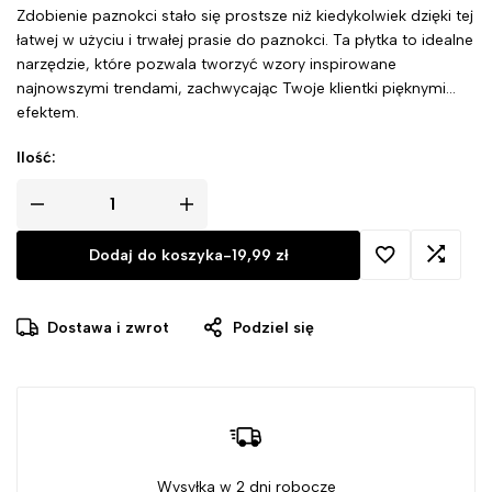
Zdobienie paznokci stało się prostsze niż kiedykolwiek dzięki tej
łatwej w użyciu i trwałej prasie do paznokci. Ta płytka to idealne
narzędzie, które pozwala tworzyć wzory inspirowane
najnowszymi trendami, zachwycając Twoje klientki pięknymi
efektem.
Ilość:
ilość
Blaszka
do
Dodaj do koszyka
-
19,99
zł
stempli
:YOURS
-
Mindful
Mandala
Dostawa i zwrot
Podziel się
Wysyłka w 2 dni robocze