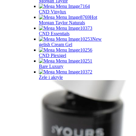
Morgan Taylor
CND Vinylux
Hot
Morgan Taylor Naturals
CND Essentials
New
gelish Cream Gel
CND Plexigel
Bare Luxury
Żele i akryle