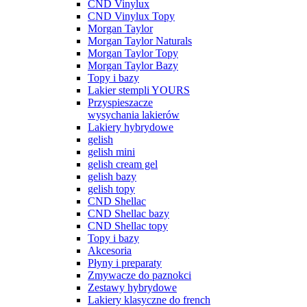
CND Vinylux
CND Vinylux Topy
Morgan Taylor
Morgan Taylor Naturals
Morgan Taylor Topy
Morgan Taylor Bazy
Topy i bazy
Lakier stempli YOURS
Przyspieszacze
wysychania lakierów
Lakiery hybrydowe
gelish
gelish mini
gelish cream gel
gelish bazy
gelish topy
CND Shellac
CND Shellac bazy
CND Shellac topy
Topy i bazy
Akcesoria
Płyny i preparaty
Zmywacze do paznokci
Zestawy hybrydowe
Lakiery klasyczne do french