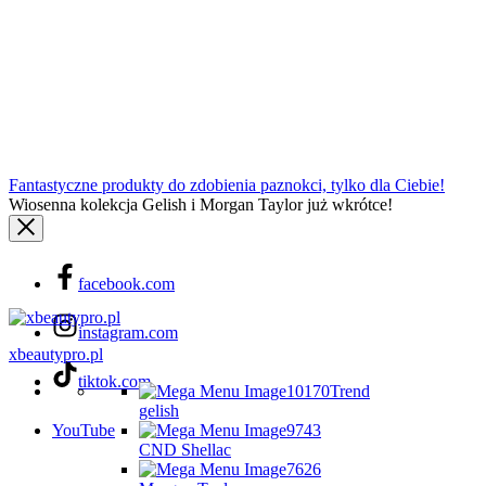
Fantastyczne produkty do zdobienia paznokci, tylko dla Ciebie!
Wiosenna kolekcja Gelish i Morgan Taylor już wkrótce!
facebook.com
instagram.com
xbeautypro.pl
tiktok.com
Trend
gelish
YouTube
CND Shellac