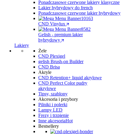
Ponadczasowe czerwone lakiery klasyczne
Lakier hybrydowy do french
Ponadczasowe czerwone lakier hybrydowy
CND Vinylux
Gelish - premium lakier
hybrydowy
Lakiery
Żele
CND Plexigel
gelish Brush-on Builder
CND Brisa
Akryle
CND Retention+ liquid akrylowe
CND Perfect Color pudry
akrylowe
Tipsy, szablony
Akcesoria i przybory
Pilniki i polerki
Lampy LED
Frezy i trzpienie
Inne akcesoria
Hot
Bestsellery