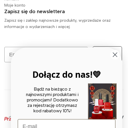
Moje konto
Zapisz się do newslettera
Zapisz się i zaklep najnowsze produkty, wyprzedaże oraz
informacje o wydarzeniach i więcej.
Email
Zapisz się
Dołącz do nas!💛
Bądź na bieżąco z
najnowszymi produktami i
promocjami! Dodatkowo
© 2026 X BEAUTY GROUP. All Rights Reserved
za rejestrację otrzymasz
kod rabatowy 10%!
E-mail