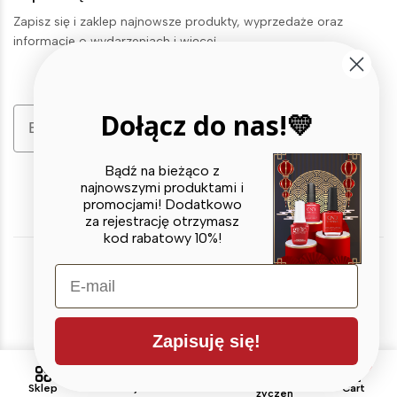
Zapisz się i zaklep najnowsze produkty, wyprzedaże oraz
informacje o wydarzeniach i więcej.
Email
Dołącz do nas!💛
Zapisz się
Bądź na bieżąco z
najnowszymi produktami i
promocjami! Dodatkowo
za rejestrację otrzymasz
kod rabatowy 10%!
E-mail
© 2026 X BEAUTY GROUP. All Rights Reserved
Zapisuję się!
0
0
Lista
Sklep
Szukaj
Account
Cart
życzeń