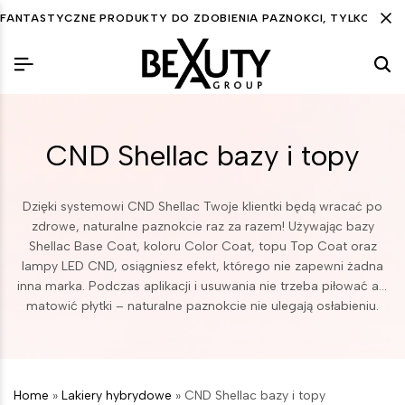
FANTASTYCZNE PRODUKTY DO ZDOBIENIA PAZNOKCI, TYLKO DLA C
CND Shellac bazy i topy
Dzięki systemowi CND Shellac Twoje klientki będą wracać po
zdrowe, naturalne paznokcie raz za razem! Używając bazy
Shellac Base Coat, koloru Color Coat, topu Top Coat oraz
lampy LED CND, osiągniesz efekt, którego nie zapewni żadna
inna marka. Podczas aplikacji i usuwania nie trzeba piłować ani
matowić płytki – naturalne paznokcie nie ulegają osłabieniu.
Stwórz lśniący manicure na tygodnie bez uszkodzeń płytki,
stosując system zgodnie z zaleceniami producenta.
Home
»
Lakiery hybrydowe
»
CND Shellac bazy i topy