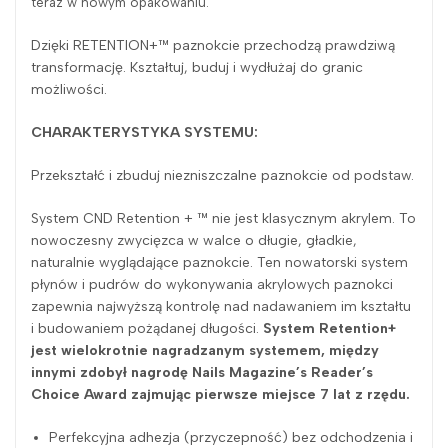
teraz w nowym opakowaniu.
Dzięki RETENTION+™ paznokcie przechodzą prawdziwą
transformację. Kształtuj, buduj i wydłużaj do granic
możliwości.
CHARAKTERYSTYKA SYSTEMU:
Przekształć i zbuduj niezniszczalne paznokcie od podstaw.
System CND Retention + ™ nie jest klasycznym akrylem. To
nowoczesny zwycięzca w walce o długie, gładkie,
naturalnie wyglądające paznokcie. Ten nowatorski system
płynów i pudrów do wykonywania akrylowych paznokci
zapewnia najwyższą kontrolę nad nadawaniem im kształtu
i budowaniem pożądanej długości.
System Retention+
jest wielokrotnie nagradzanym systemem, między
innymi zdobył nagrodę Nails Magazine’s Reader’s
Choice Award zajmując pierwsze miejsce 7 lat z rzędu.
Perfekcyjna adhezja (przyczepność) bez odchodzenia i