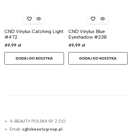
CND Vinylux Catching Light
CND Vinylux Blue
#472
Eyeshadow #238
49,99
zł
49,99
zł
DODAJ DO KOSZYKA
DODAJ DO KOSZYKA
X-BEAUTY POLSKA SP. Z O.O.
Email:
x@xbeautygroup.pl