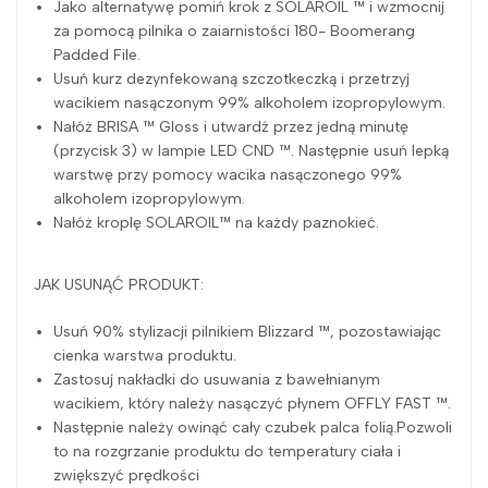
Jako alternatywę pomiń krok z SOLAROIL ™ i wzmocnij
za pomocą pilnika o zaiarnistości 180- Boomerang
Padded File.
Usuń kurz dezynfekowaną szczotkeczką i przetrzyj
wacikiem nasączonym 99% alkoholem izopropylowym.
Nałóż BRISA ™ Gloss i utwardź przez jedną minutę
(przycisk 3) w lampie LED CND ™. Następnie usuń lepką
warstwę przy pomocy wacika nasączonego 99%
alkoholem izopropylowym.
Nałóż kroplę SOLAROIL™ na każdy paznokieć.
JAK USUNĄĆ PRODUKT:
Usuń 90% stylizacji pilnikiem Blizzard ™, pozostawiając
cienka warstwa produktu.
Zastosuj nakładki do usuwania z bawełnianym
wacikiem, który należy nasączyć płynem OFFLY FAST ™.
Następnie należy owinąć cały czubek palca folią.Pozwoli
to na rozgrzanie produktu do temperatury ciała i
zwiększyć prędkości