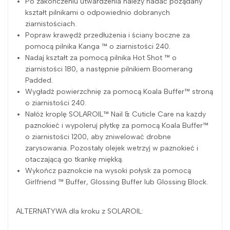
Po zakończeniu utwardzenia należy nadać pożądany
kształt pilnikami o odpowiednio dobranych
ziarnistościach.
Popraw krawędź przedłużenia i ściany boczne za
pomocą pilnika Kanga ™ o ziarnistości 240.
Nadaj kształt za pomocą pilnika Hot Shot ™ o
ziarnistości 180, a następnie pilnikiem Boomerang
Padded.
Wygładź powierzchnię za pomocą Koala Buffer™ stroną
o ziarnistości 240.
Nałóż kroplę SOLAROIL™ Nail & Cuticle Care na każdy
paznokieć i wypoleruj płytkę za pomocą Koala Buffer™
o ziarnistości 1200, aby zniwelować drobne
zarysowania. Pozostały olejek wetrzyj w paznokieć i
otaczającą go tkankę miękką.
Wykończ paznokcie na wysoki połysk za pomocą
Girlfriend ™ Buffer, Glossing Buffer lub Glossing Block.
ALTERNATYWA dla kroku z SOLAROIL: