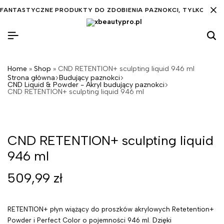
FANTASTYCZNE PRODUKTY DO ZDOBIENIA PAZNOKCI, TYLKO DLA C
Home
»
Shop
»
CND RETENTION+ sculpting liquid 946 ml
Strona główna
Budujący paznokci
CND Liquid & Powder - Akryl budujący paznokci
CND RETENTION+ sculpting liquid 946 ml
CND RETENTION+ sculpting liquid
946 ml
509,99
zł
RETENTION+ płyn wiążący do proszków akrylowych Retetention+
Powder i Perfect Color o pojemności 946 ml.
Dzięki