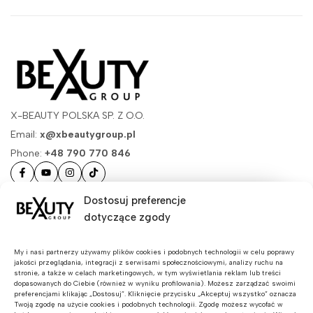
X-BEAUTY POLSKA SP. Z O.O.
Email:
x@xbeautygroup.pl
Phone:
+48 790 770 846
Masz pytania?
Dostosuj preferencje
dotyczące zgody
Przydatne linki
Dołącz do nas!
Zapisz się do newslettera
My i nasi partnerzy używamy plików cookies i podobnych technologii w celu poprawy
jakości przeglądania, integracji z serwisami społecznościowymi, analizy ruchu na
stronie, a także w celach marketingowych, w tym wyświetlania reklam lub treści
Bądź na bieżąco z
dopasowanych do Ciebie (również w wyniku profilowania). Możesz zarządzać swoimi
preferencjami klikając „Dostosuj”. Kliknięcie przycisku „Akceptuj wszystko” oznacza
najnowszymi produktami i
Twoją zgodę na użycie cookies i podobnych technologii. Zgodę możesz wycofać w
promocjami! Dodatkowo