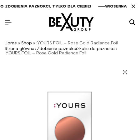
DOBIENIA PAZNOKCI, TYLKO DLA CIEBIE!
DOBIENIA PAZNOKCI, TYLKO DLA CIEBIE!
DOBIENIA PAZNOKCI, TYLKO DLA CIEBIE!
WIOSENNA KOLEKC
WIOSENNA KOLEKC
WIOSENNA KOLEKC
Home
»
Shop
»
:YOURS FOIL – Rose Gold Radiance Foil
Strona główna
Zdobienie paznokci
Folie do paznokci
:YOURS FOIL – Rose Gold Radiance Foil