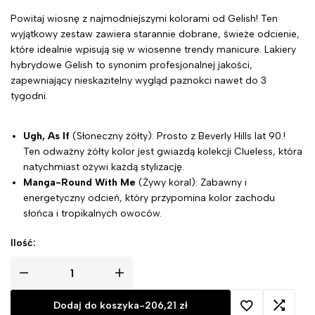
Powitaj wiosnę z najmodniejszymi kolorami od Gelish! Ten
wyjątkowy zestaw zawiera starannie dobrane, świeże odcienie,
które idealnie wpisują się w wiosenne trendy manicure. Lakiery
hybrydowe Gelish to synonim profesjonalnej jakości,
zapewniający nieskazitelny wygląd paznokci nawet do 3
tygodni.
Ugh, As If
(Słoneczny żółty): Prosto z Beverly Hills lat 90.!
Ten odważny żółty kolor jest gwiazdą kolekcji Clueless, która
natychmiast ożywi każdą stylizację.
Manga-Round With Me
(Żywy koral): Zabawny i
energetyczny odcień, który przypomina kolor zachodu
słońca i tropikalnych owoców.
Best Buds
(Błękitny): Kolor beztroskiej wolności. Czysty,
Ilość:
delikatny błękit, który doskonale pasuje do każdego
odcienia skóry.
You're So Sweet You're Giving Me a Toothache
(Barożowy): Tak słodki, że aż chce się go ugryźć!
Dodaj do koszyka
-
206,21
zł
Obowiązkowy element garderoby dla miłośników