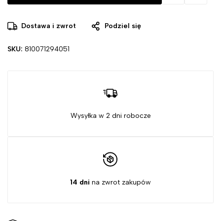
klasycznego, romantycznego różu.
Sea Foam
(Miętowy): Orzeźwiający jak gałka lodów
Dostawa i zwrot
Podziel się
miętowych w upale. Elegancki i nowoczesny wybór na co
dzień.
SKU:
810071294051
Wysyłka w 2 dni robocze
14 dni
na zwrot zakupów