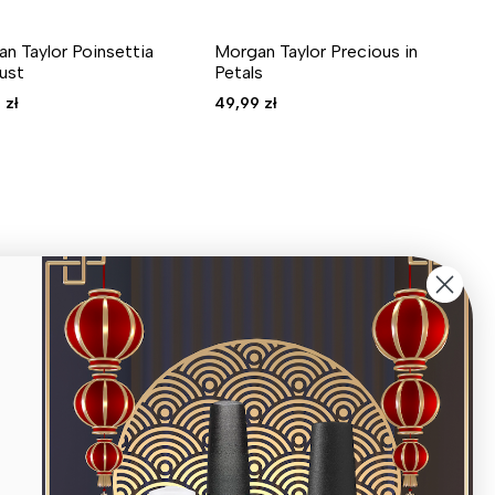
n Taylor Poinsettia
Morgan Taylor Precious in
ust
Petals
9
zł
49,99
zł
Zapisz się do newslettera
Zapisz się i zaklep najnowsze produkty,
wyprzedaże oraz informacje o wydarzeniach i
więcej.
Email