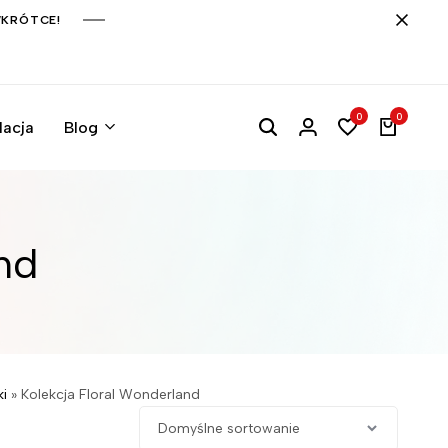
WKRÓTCE!
0
0
lacja
Blog
nd
ki
»
Kolekcja Floral Wonderland