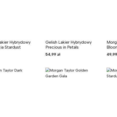
Lakier Hybrydowy
Gelish Lakier Hybrydowy
Morga
ia Stardust
Precious in Petals
Bloo
54,99
zł
49,9