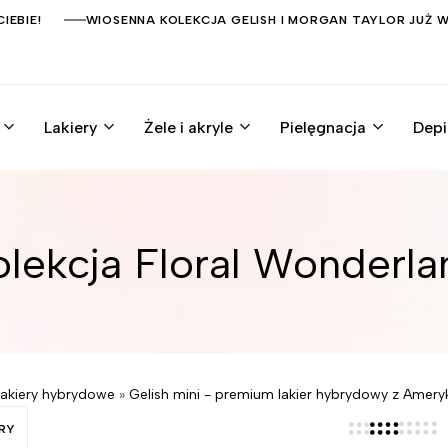
IEBIE!
WIOSENNA KOLEKCJA GELISH I MORGAN TAYLOR JUŻ 
Lakiery
Żele i akryle
Pielęgnacja
Depi
olekcja Floral Wonderla
Lakiery hybrydowe
»
Gelish mini - premium lakier hybrydowy z Amery
TRY