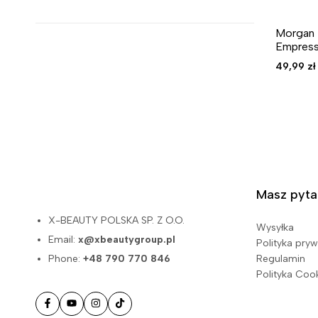
Morgan 
Empres
49,99
zł
Masz pyta
X-BEAUTY POLSKA SP. Z O.O.
Wysyłka
Email:
x@xbeautygroup.pl
Polityka pry
Phone:
+48 790 770 846
Regulamin
Polityka Coo