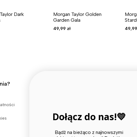
Taylor Dark
Morgan Taylor Golden
Morga
s
Garden Gala
Stard
49,99
zł
49,9
nia?
Przydatne linki
Kontakt
watności
Moje konto
Dołącz do nas!💛
kies
Bądź na bieżąco z najnowszymi