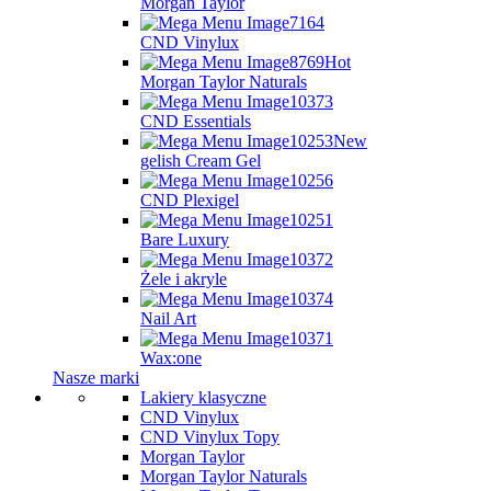
Morgan Taylor
CND Vinylux
Hot
Morgan Taylor Naturals
CND Essentials
New
gelish Cream Gel
CND Plexigel
Bare Luxury
Żele i akryle
Nail Art
Wax:one
Nasze marki
Lakiery klasyczne
CND Vinylux
CND Vinylux Topy
Morgan Taylor
Morgan Taylor Naturals