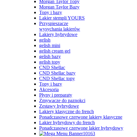
Morgan Taylor Topy
Morgan Taylor Bazy
Topy i bazy
Lakier stempli YOURS
Przyspieszacze
wysychania lakierów
Lakiery hybrydowe
gelish
gelish mini
gelish cream gel
gelish bazy
gelish topy
CND Shellac
CND Shellac bazy
CND Shellac topy
Topy i bazy
Akcesoria
Płyny i preparaty
Zmywacze do paznokci
Zestawy hybrydowe
Lakiery klasyczne do french
Ponadczasowe czerwone lakiery klasyczne
Lakier hybrydowy do french
Ponadczasowe czerwone lakier hybrydowy