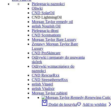
Pielęgnacja paznokci
Oliwki
CND SolarOil
CND LightningOil
Morgan Taylor remedy oil
gelish Nourish Oil
Pielęgnacja dłoni
CND Scentsations
Morgan Taylor Bare Luxury
Zestawy Morgan Taylor Bare
Luxury
CND ProSkincare
Odżywki i preparaty do usuwania
skórek
Odżywki wzmacniające do
paznokci
CND RescueRxx
CND StrengtherneRxx
gelish Vitagel
gelish Vitalixir
Morgan Taylor zabiegi
Dodaj do koszyka
Add to wishlist