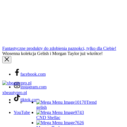
Fantastyczne produkty do zdobienia paznokci, tylko dla Ciebie!
Wiosenna kolekcja Gelish i Morgan Taylor już wkrótce!
facebook.com
instagram.com
xbeautypro.pl
tiktok.com
Trend
gelish
YouTube
CND Shellac