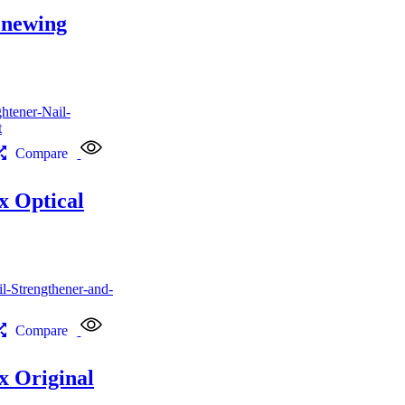
enewing
Compare
 Optical
Compare
 Original