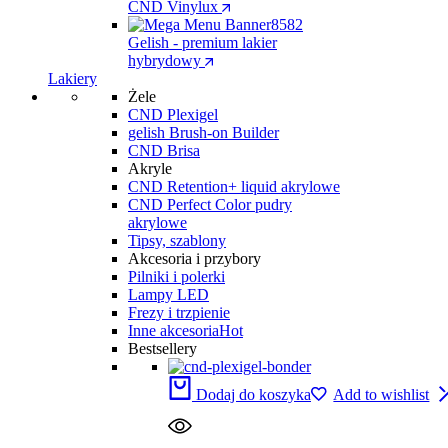
CND Vinylux
Gelish - premium lakier
hybrydowy
Lakiery
Żele
CND Plexigel
gelish Brush-on Builder
CND Brisa
Akryle
CND Retention+ liquid akrylowe
CND Perfect Color pudry
akrylowe
Tipsy, szablony
Akcesoria i przybory
Pilniki i polerki
Lampy LED
Frezy i trzpienie
Inne akcesoria
Hot
Bestsellery
Dodaj do koszyka
Add to wishlist