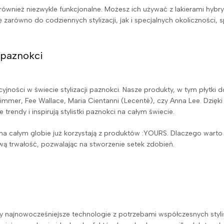
 również niezwykle funkcjonalne. Możesz ich używać z lakierami hybr
zarówno do codziennych stylizacji, jak i specjalnych okoliczności, sp
 paznokci
yjności w świecie stylizacji paznokci. Nasze produkty, w tym płytk
 Timmer, Fee Wallace, Maria Cientanni (Lecenté), czy Anna Lee. Dzię
rendy i inspirują stylistki paznokci na całym świecie.
k na całym globie już korzystają z produktów :YOURS. Dlaczego war
ową trwałość, pozwalając na stworzenie setek zdobień.
y najnowocześniejsze technologie z potrzebami współczesnych styl