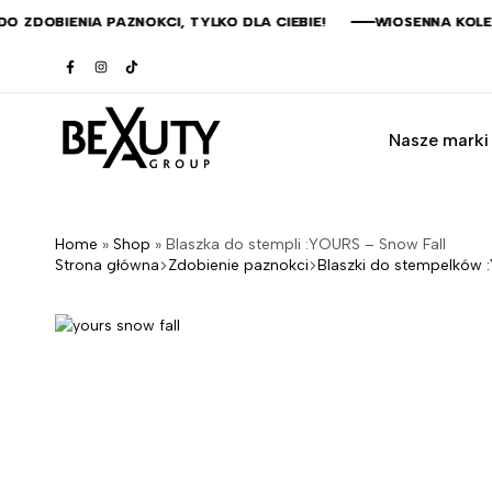
DOBIENIA PAZNOKCI, TYLKO DLA CIEBIE!
DOBIENIA PAZNOKCI, TYLKO DLA CIEBIE!
DOBIENIA PAZNOKCI, TYLKO DLA CIEBIE!
DOBIENIA PAZNOKCI, TYLKO DLA CIEBIE!
WIOSENNA KOLEKC
WIOSENNA KOLEKC
WIOSENNA KOLEKC
WIOSENNA KOLEKC
Nasze marki
xbeautypro.pl
Home
»
Shop
»
Blaszka do stempli :YOURS – Snow Fall
Strona główna
Zdobienie paznokci
Blaszki do stempelków