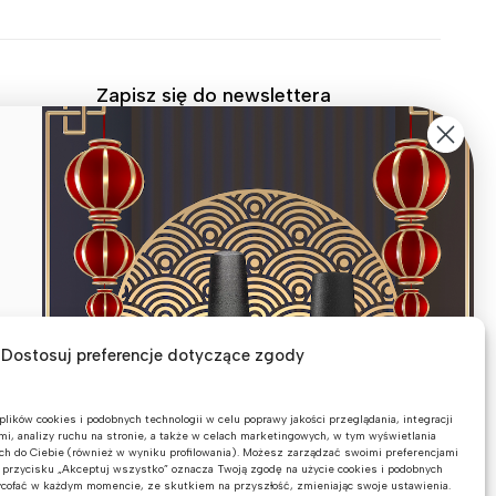
Zapisz się do newslettera
Zapisz się i zaklep najnowsze produkty,
wyprzedaże oraz informacje o wydarzeniach i
więcej.
Email
Zapisz się
Dostosuj preferencje dotyczące zgody
lików cookies i podobnych technologii w celu poprawy jakości przeglądania, integracji
i, analizy ruchu na stronie, a także w celach marketingowych, w tym wyświetlania
ch do Ciebie (również w wyniku profilowania). Możesz zarządzać swoimi preferencjami
ie przycisku „Akceptuj wszystko” oznacza Twoją zgodę na użycie cookies i podobnych
ycofać w każdym momencie, ze skutkiem na przyszłość, zmieniając swoje ustawienia.