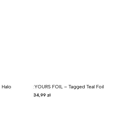
 Halo
:YOURS FOIL – Tagged Teal Foil
Bl
He
34,99
zł
19