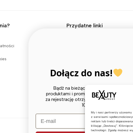
nia?
Przydatne linki
Kontakt
watności
Moje konto
kies
Dołącz do nas!
Bądź na bieżąco z najnowszymi
produktami i promocjami! Dodatkowo
za rejestrację otrzymasz kod rabatowy
10%!
My i nasi partnerzy używamy p
E-mail
z serwisami społecznościowym
reklam lub treści dopasowany
klikając „Dostosuj”. Kliknięc
technologii. Zgodę możesz w