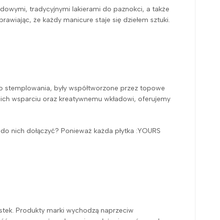
ydowymi, tradycyjnymi lakierami do paznokci, a także
rawiając, że każdy manicure staje się dziełem sztuki.
i do stemplowania, były współtworzone przez topowe
ki ich wsparciu oraz kreatywnemu wkładowi, oferujemy
to do nich dołączyć? Ponieważ każda płytka :YOURS
istek. Produkty marki wychodzą naprzeciw