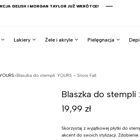
JA GELISH I MORGAN TAYLOR JUŻ WKRÓTCE!
JA GELISH I MORGAN TAYLOR JUŻ WKRÓTCE!
JA GELISH I MORGAN TAYLOR JUŻ WKRÓTCE!
JA GELISH I MORGAN TAYLOR JUŻ WKRÓTCE!
Lakiery
Żele i akryle
Pielęgnacja
Depi
 :YOURS
Blaszka do stempli :YOURS – Snow Fall
Blaszka do stempli
19,99
zł
Skorzystaj z wyjątkowej płytki do st
akcent do swoich stylizacji. Zdobienie 