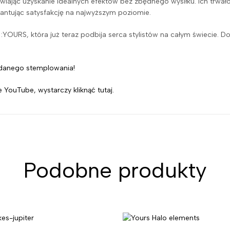
iając uzyskanie idealnych efektów bez zbędnego wysiłku. Ich trwał
ntując satysfakcję na najwyższym poziomie.
YOURS, która już teraz podbija serca stylistów na całym świecie. Do
 udanego stemplowania!
e YouTube, wystarczy kliknąć tutaj.
Podobne produkty