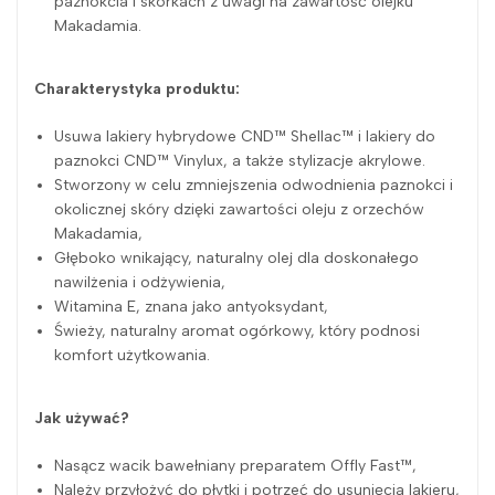
paznokcia i skórkach z uwagi na zawartość olejku
Makadamia.
Charakterystyka produktu:
Usuwa lakiery hybrydowe CND™ Shellac™ i lakiery do
paznokci CND™ Vinylux, a także stylizacje akrylowe.
Stworzony w celu zmniejszenia odwodnienia paznokci i
okolicznej skóry dzięki zawartości oleju z orzechów
Makadamia,
Głęboko wnikający, naturalny olej dla doskonałego
nawilżenia i odżywienia,
Witamina E, znana jako antyoksydant,
Świeży, naturalny aromat ogórkowy, który podnosi
komfort użytkowania.
Jak używać?
Nasącz wacik bawełniany preparatem Offly Fast™,
Należy przyłożyć do płytki i potrzeć do usunięcia lakieru,