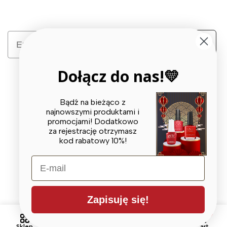
Email
Zapisz się
Dołącz do nas!💛
Bądź na bieżąco z
najnowszymi produktami i
promocjami! Dodatkowo
za rejestrację otrzymasz
© 2026 X BEAUTY GROUP. All Rights Reserved
kod rabatowy 10%!
E-mail
Zapisuję się!
0
0
Lista
Sklep
Szukaj
Account
Cart