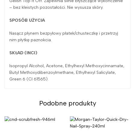
Gelish Top It Off. Zapewnia silnie błyszczące wykończenie
– bez kleistych pozostałości. Nie wysusza skóry.
SPOSÓB UŻYCIA
Nasącz płynem bezpyłowy płatek/chusteczkę i przetrzyj
nim płytkę paznokcia.
SKŁAD (INCI)
Isopropyl Alcohol, Acetone, Ethylhexyl Methoxycinnamate,
Butyl Methoxydibenzoylmethane, Ethylhexyl Salicylate,
Green 6 (CI 61565).
Podobne produkty