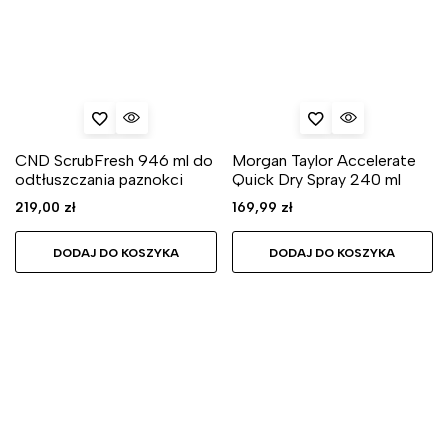
CND ScrubFresh 946 ml do
Morgan Taylor Accelerate
odtłuszczania paznokci
Quick Dry Spray 240 ml
219,00
zł
169,99
zł
DODAJ DO KOSZYKA
DODAJ DO KOSZYKA