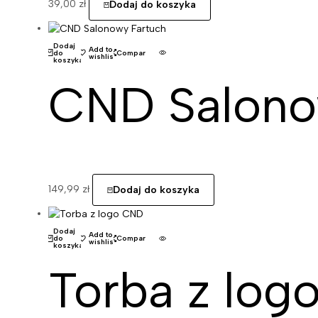
39,00
zł
Dodaj do koszyka
Dodaj
Add to
do
Compare
wishlist
koszyka
CND Salono
149,99
zł
Dodaj do koszyka
Dodaj
Add to
do
Compare
wishlist
koszyka
Torba z lo