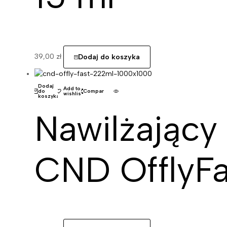
39,00
zł
Dodaj do koszyka
Dodaj
Add to
do
Compare
wishlist
koszyka
Nawilżający
CND OfflyFa