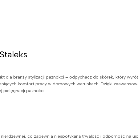
Staleks
 dla branży stylizacji paznokci – odpychacz do skórek, który wyróż
 ceniących komfort pracy w domowych warunkach. Dzięki zaawans
 pielęgnacji paznokci.
nierdzewnej, co zapewnia niespotykaną trwałość i odporność na uszk