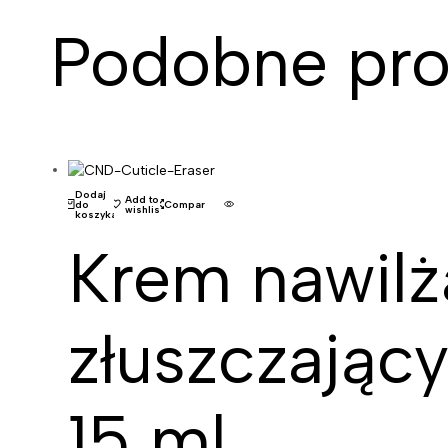
Podobne pro
Dodaj
Add to
do
Compare
wishlist
koszyka
Krem nawilża
złuszczając
15 ml