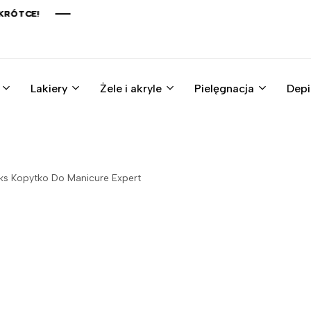
TCE!
TCE!
TCE!
TCE!
Lakiery
Żele i akryle
Pielęgnacja
Depi
ks Kopytko Do Manicure Expert