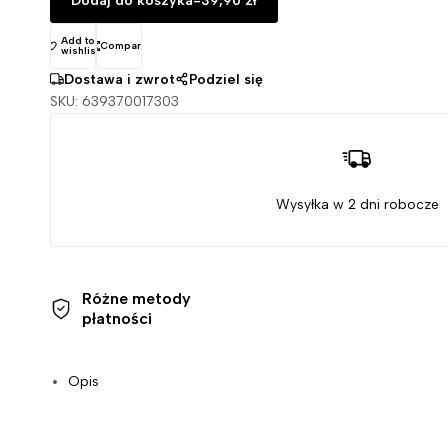
Dodaj do koszyka
-
39,90
zł
Add to
Compare
wishlist
Dostawa i zwrot
Podziel się
SKU:
639370017303
Wysyłka w 2 dni robocze
Różne metody
płatności
Opis