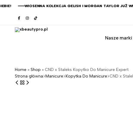
!
!
!
!
WIOSENNA KOLEKCJA GELISH I MORGAN TAYLOR JUŻ WKRÓ
WIOSENNA KOLEKCJA GELISH I MORGAN TAYLOR JUŻ WKRÓ
WIOSENNA KOLEKCJA GELISH I MORGAN TAYLOR JUŻ WKRÓ
WIOSENNA KOLEKCJA GELISH I MORGAN TAYLOR JUŻ WKRÓ
Nasze marki
xbeautypro.pl
Home
»
Shop
»
CND x Staleks Kopytko Do Manicure Expert
Strona główna
Manicure
Kopytka Do Manicure
CND x Stale