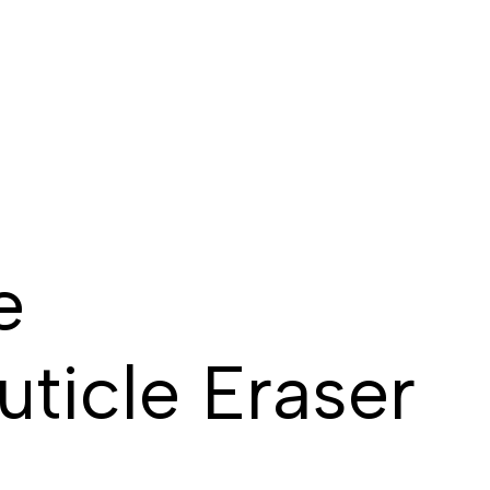
e
ticle Eraser