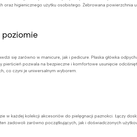
h oraz higienicznego użytku osobistego. Żebrowana powierzchnia u
 poziomie
zi się zarówno w manicure, jak i pedicure. Płaska główka odpychac
wy pierścień pozwala na bezpieczne i komfortowe usunięcie odciśni
ich, co czyni je uniwersalnym wyborem.
e w każdej kolekcji akcesoriów do pielęgnacji paznokci. Łączy dosk
en zadowoli zarówno początkujących, jak i doświadczonych użytkowni