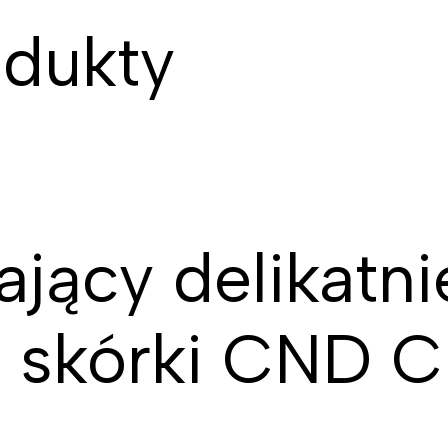
dukty
jący delikatni
y skórki CND Cu