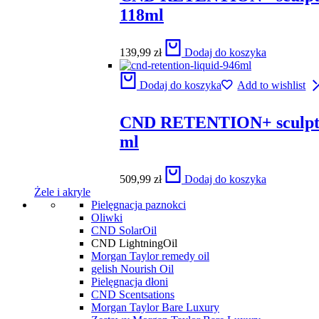
118ml
139,99
zł
Dodaj do koszyka
Dodaj do koszyka
Add to wishlist
CND RETENTION+ sculptin
ml
509,99
zł
Dodaj do koszyka
Żele i akryle
Pielęgnacja paznokci
Oliwki
CND SolarOil
CND LightningOil
Morgan Taylor remedy oil
gelish Nourish Oil
Pielęgnacja dłoni
CND Scentsations
Morgan Taylor Bare Luxury