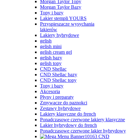
Morgan Taylor Topy
Morgan Taylor Bazy
Topy i bazy
Lakier stempli YOURS
Przyspieszacze wysychania
lakierów
Lakiery hybrydowe
gelish
gelish mini
gelish cream gel
gelish bazy
gelish topy
CND Shellac
CND Shellac bazy
CND Shellac topy
Topy i bazy
Akcesoria
Płyny i preparaty
Zmywacze do paznokci
Zestawy hybrydowe
Lakiery klasyczne do french
Ponadczasowe czerwone lakiery klasyczne
Lakier hybrydowy do french
Ponadczasowe czerwone lakier hybrydowy
CND