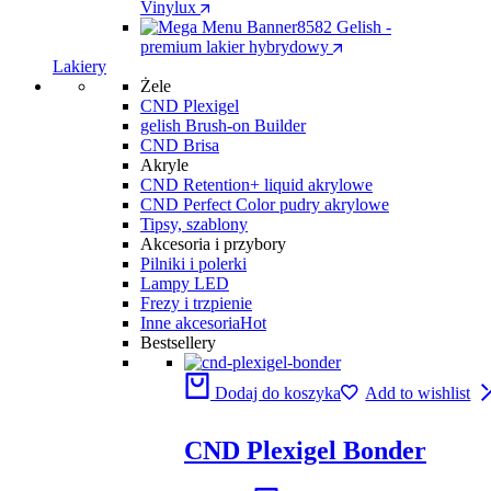
Vinylux
Gelish -
premium lakier hybrydowy
Lakiery
Żele
CND Plexigel
gelish Brush-on Builder
CND Brisa
Akryle
CND Retention+ liquid akrylowe
CND Perfect Color pudry akrylowe
Tipsy, szablony
Akcesoria i przybory
Pilniki i polerki
Lampy LED
Frezy i trzpienie
Inne akcesoria
Hot
Bestsellery
Dodaj do koszyka
Add to wishlist
CND Plexigel Bonder