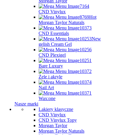
Morgan Taylor
CND Vinylux
Hot
Morgan Taylor Naturals
CND Essentials
New
gelish Cream Gel
CND Plexigel
Bare Luxury
Żele i akryle
Nail Art
Wax:one
Nasze marki
Lakiery klasyczne
CND Vinylux
CND Vinylux Topy
Morgan Taylor
Morgan Taylor Naturals