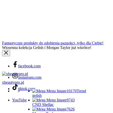
Fantastyczne produkty do zdobienia paznokci, tylko dla Ciebie!
Wiosenna kolekcja Gelish i Morgan Taylor już wkrótce!
facebook.com
instagram.com
xbeautypro.pl
tiktok.com
Trend
gelish
YouTube
CND Shellac