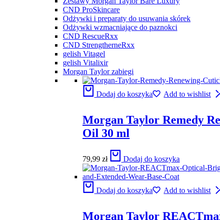
Zestawy Morgan Taylor Bare Luxury
CND ProSkincare
Odżywki i preparaty do usuwania skórek
Odżywki wzmacniające do paznokci
CND RescueRxx
CND StrengtherneRxx
gelish Vitagel
gelish Vitalixir
Morgan Taylor zabiegi
Dodaj do koszyka
Add to wishlist
Morgan Taylor Remedy Re
Oil 30 ml
79,99
zł
Dodaj do koszyka
Dodaj do koszyka
Add to wishlist
Morgan Taylor REACTmax