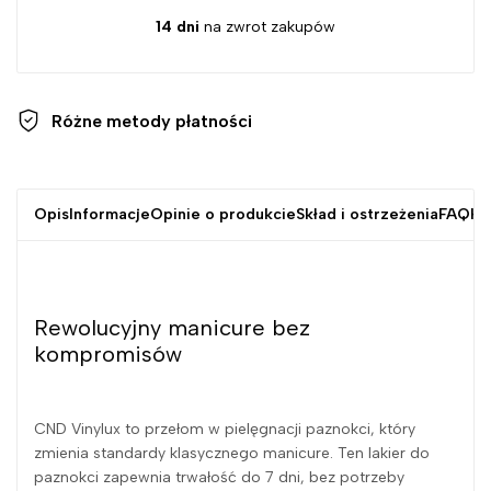
14 dni
na zwrot zakupów
Różne metody
płatności
Opis
Informacje
Opinie o produkcie
Skład i ostrzeżenia
FAQ
Kr
Rewolucyjny manicure bez
kompromisów
CND Vinylux to przełom w pielęgnacji paznokci, który
zmienia standardy klasycznego manicure. Ten lakier do
paznokci zapewnia trwałość do 7 dni, bez potrzeby