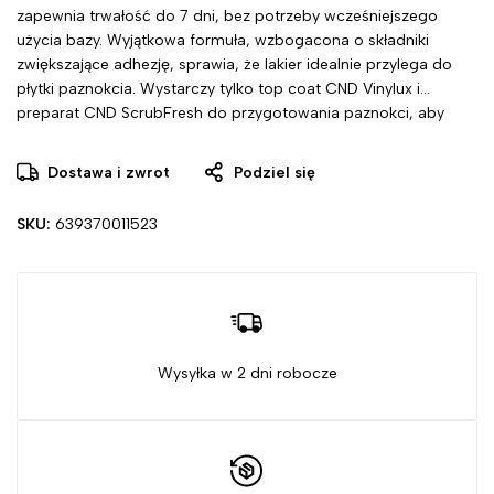
zapewnia trwałość do 7 dni, bez potrzeby wcześniejszego
użycia bazy. Wyjątkowa formuła, wzbogacona o składniki
zwiększające adhezję, sprawia, że lakier idealnie przylega do
płytki paznokcia. Wystarczy tylko top coat CND Vinylux i
preparat CND ScrubFresh do przygotowania paznokci, aby
cieszyć się olśniewającym efektem.
Dostawa i zwrot
Podziel się
SKU:
639370011523
Wysyłka w 2 dni robocze