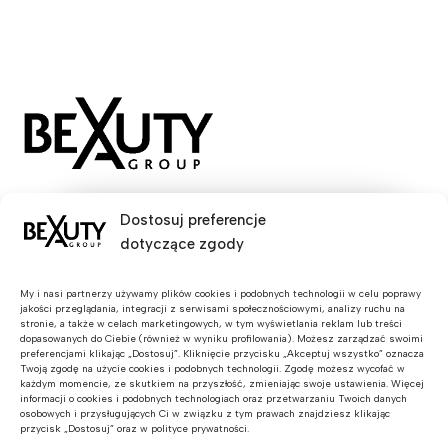
X-BEAUTY POLSKA SP. Z O.O.
Dostosuj preferencje
Email:
x@xbeautygroup.pl
dotyczące zgody
Phone:
+48 790 770 846
Dołącz do nas!
My i nasi partnerzy używamy plików cookies i podobnych technologii w celu poprawy
jakości przeglądania, integracji z serwisami społecznościowymi, analizy ruchu na
stronie, a także w celach marketingowych, w tym wyświetlania reklam lub treści
Bądź na bieżąco z
dopasowanych do Ciebie (również w wyniku profilowania). Możesz zarządzać swoimi
preferencjami klikając „Dostosuj”. Kliknięcie przycisku „Akceptuj wszystko” oznacza
najnowszymi produktami i
Masz pytania?
Twoją zgodę na użycie cookies i podobnych technologii. Zgodę możesz wycofać w
promocjami! Dodatkowo
każdym momencie, ze skutkiem na przyszłość, zmieniając swoje ustawienia. Więcej
Przydatne linki
za rejestrację otrzymasz
informacji o cookies i podobnych technologiach oraz przetwarzaniu Twoich danych
kod rabatowy 10%!
osobowych i przysługujących Ci w związku z tym prawach znajdziesz klikając
Zapisz się do newslettera
przycisk „Dostosuj” oraz w polityce prywatności.