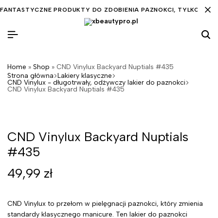
FANTASTYCZNE PRODUKTY DO ZDOBIENIA PAZNOKCI, TYLKO DLA C
Home
»
Shop
»
CND Vinylux Backyard Nuptials #435
Strona główna
Lakiery klasyczne
CND Vinylux - długotrwały, odżywczy lakier do paznokci
CND Vinylux Backyard Nuptials #435
CND Vinylux Backyard Nuptials
#435
49,99
zł
CND Vinylux to przełom w pielęgnacji paznokci, który zmienia
standardy klasycznego manicure. Ten lakier do paznokci