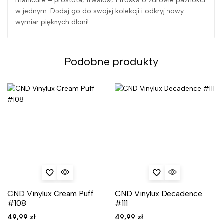
manicure – prostota, trwałość i troska o zdrowie paznokci
w jednym. Dodaj go do swojej kolekcji i odkryj nowy
wymiar pięknych dłoni!
Podobne produkty
CND Vinylux Cream Puff
CND Vinylux Decadence
#108
#111
49,99
zł
49,99
zł