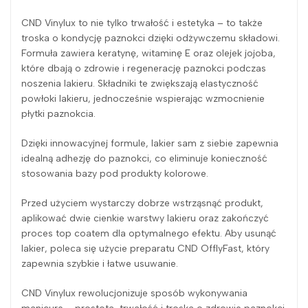
CND Vinylux to nie tylko trwałość i estetyka – to także
troska o kondycję paznokci dzięki odżywczemu składowi.
Formuła zawiera keratynę, witaminę E oraz olejek jojoba,
które dbają o zdrowie i regenerację paznokci podczas
noszenia lakieru. Składniki te zwiększają elastyczność
powłoki lakieru, jednocześnie wspierając wzmocnienie
płytki paznokcia.
Dzięki innowacyjnej formule, lakier sam z siebie zapewnia
idealną adhezję do paznokci, co eliminuje konieczność
stosowania bazy pod produkty kolorowe.
Przed użyciem wystarczy dobrze wstrząsnąć produkt,
aplikować dwie cienkie warstwy lakieru oraz zakończyć
proces top coatem dla optymalnego efektu. Aby usunąć
lakier, poleca się użycie preparatu CND OfflyFast, który
zapewnia szybkie i łatwe usuwanie.
CND Vinylux rewolucjonizuje sposób wykonywania