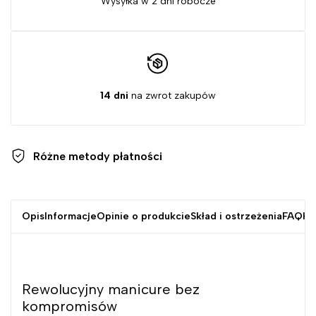
Wysyłka w 2 dni robocze
14 dni
na zwrot zakupów
Różne metody
płatności
Opis
Informacje
Opinie o produkcie
Skład i ostrzeżenia
FAQ
Kr
Rewolucyjny manicure bez
kompromisów