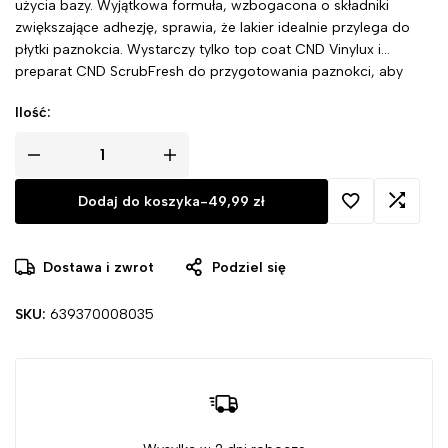
użycia bazy. Wyjątkowa formuła, wzbogacona o składniki
zwiększające adhezję, sprawia, że lakier idealnie przylega do
płytki paznokcia. Wystarczy tylko top coat CND Vinylux i
preparat CND ScrubFresh do przygotowania paznokci, aby
cieszyć się olśniewającym efektem.
Ilość:
Dodaj do koszyka
-
49,99
zł
Dostawa i zwrot
Podziel się
SKU:
639370008035