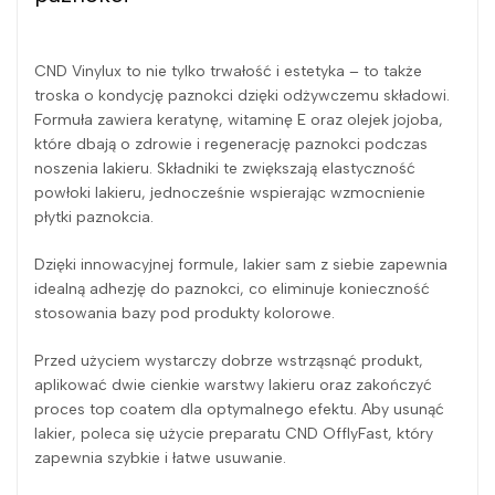
CND Vinylux to nie tylko trwałość i estetyka – to także
troska o kondycję paznokci dzięki odżywczemu składowi.
Formuła zawiera keratynę, witaminę E oraz olejek jojoba,
które dbają o zdrowie i regenerację paznokci podczas
noszenia lakieru. Składniki te zwiększają elastyczność
powłoki lakieru, jednocześnie wspierając wzmocnienie
płytki paznokcia.
Dzięki innowacyjnej formule, lakier sam z siebie zapewnia
idealną adhezję do paznokci, co eliminuje konieczność
stosowania bazy pod produkty kolorowe.
Przed użyciem wystarczy dobrze wstrząsnąć produkt,
aplikować dwie cienkie warstwy lakieru oraz zakończyć
proces top coatem dla optymalnego efektu. Aby usunąć
lakier, poleca się użycie preparatu CND OfflyFast, który
zapewnia szybkie i łatwe usuwanie.