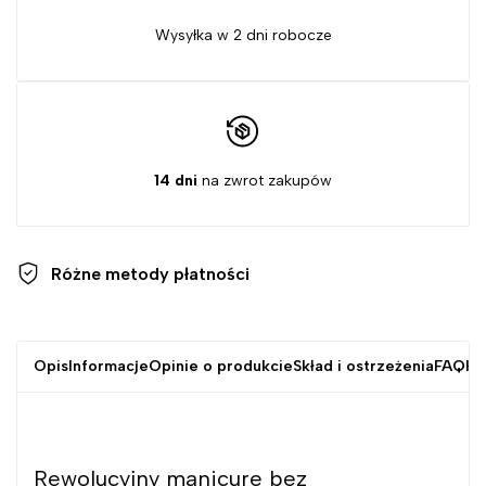
Wysyłka w 2 dni robocze
14 dni
na zwrot zakupów
Różne metody
płatności
Opis
Informacje
Opinie o produkcie
Skład i ostrzeżenia
FAQ
Kr
Rewolucyjny manicure bez