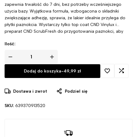
zapewnia trwałość do 7 dni, bez potrzeby wcześniejszego
użycia bazy. Wyjątkowa formuła, wzbogacona o składniki
zwiększające adhezję, sprawia, że lakier idealnie przylega do
płytki paznokcia. Wystarczy tylko top coat CND Vinylux i
preparat CND ScrubFresh do przygotowania paznokci, aby
cieszyć się olśniewającym efektem.
Ilość:
Dodaj do koszyka
-
49,99
zł
Dostawa i zwrot
Podziel się
SKU:
639370913520