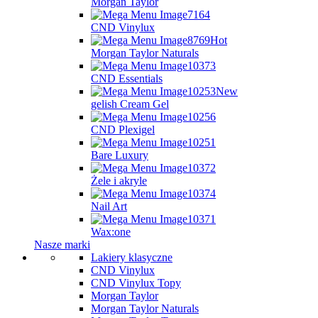
Morgan Taylor
CND Vinylux
Hot
Morgan Taylor Naturals
CND Essentials
New
gelish Cream Gel
CND Plexigel
Bare Luxury
Żele i akryle
Nail Art
Wax:one
Nasze marki
Lakiery klasyczne
CND Vinylux
CND Vinylux Topy
Morgan Taylor
Morgan Taylor Naturals