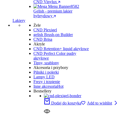
CND Vinylux
Gelish - premium lakier
hybrydowy
Lakiery
Żele
CND Plexigel
gelish Brush-on Builder
CND Brisa
Akryle
CND Retention+ liquid akrylowe
CND Perfect Color pudry
akrylowe
Tipsy, szablony
Akcesoria i przybory
Pilniki i polerki
Lampy LED
Frezy i trzpienie
Inne akcesoria
Hot
Bestsellery
Dodaj do koszyka
Add to wishlist