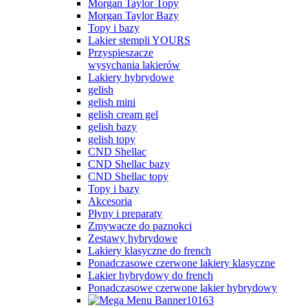
Morgan Taylor Topy
Morgan Taylor Bazy
Topy i bazy
Lakier stempli YOURS
Przyspieszacze
wysychania lakierów
Lakiery hybrydowe
gelish
gelish mini
gelish cream gel
gelish bazy
gelish topy
CND Shellac
CND Shellac bazy
CND Shellac topy
Topy i bazy
Akcesoria
Płyny i preparaty
Zmywacze do paznokci
Zestawy hybrydowe
Lakiery klasyczne do french
Ponadczasowe czerwone lakiery klasyczne
Lakier hybrydowy do french
Ponadczasowe czerwone lakier hybrydowy