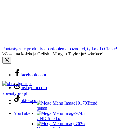
Fantastyczne produkty do zdobienia paznokci, tylko dla Ciebie!
Wiosenna kolekcja Gelish i Morgan Taylor już wkrótce!
facebook.com
instagram.com
xbeautypro.pl
tiktok.com
Trend
gelish
YouTube
CND Shellac