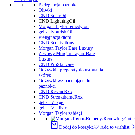
Pielęgnacja paznokci
Oliwki
CND SolarOil
CND LightningOil
Morgan Taylor remedy oil
gelish Nourish Oil
Pielęgnacja dłoni
CND Scentsations
Morgan Taylor Bare Luxury
Zestawy Morgan Taylor Bare
Luxury
CND ProSkincare
Odżywki i preparaty do usuwania
skórek
Odżywki wzmacniające do
paznokci
CND RescueRxx
CND StrengtherneRxx
gelish Vitagel
gelish Vitalixir
Morgan Taylor zabiegi
Dodaj do koszyka
Add to wishlist