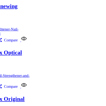
enewing
Compare
 Optical
Compare
 Original