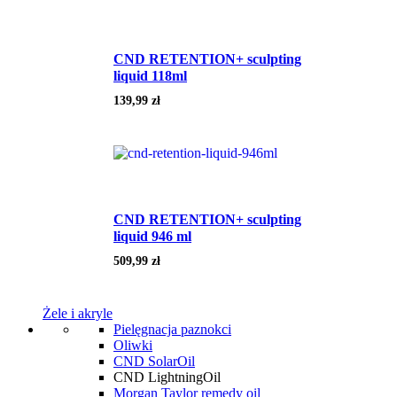
CND RETENTION+ sculpting
liquid 118ml
139,99
zł
CND RETENTION+ sculpting
liquid 946 ml
509,99
zł
Żele i akryle
Pielęgnacja paznokci
Oliwki
CND SolarOil
CND LightningOil
Morgan Taylor remedy oil