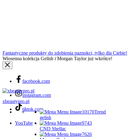
Fantastyczne produkty do zdobienia paznokci, tylko dla Ciebie!
Wiosenna kolekcja Gelish i Morgan Taylor już wkrótce!
facebook.com
instagram.com
xbeautypro.pl
tiktok.com
Trend
gelish
YouTube
CND Shellac