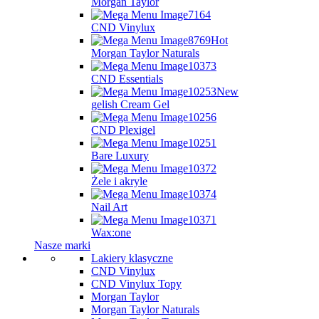
Morgan Taylor
CND Vinylux
Hot
Morgan Taylor Naturals
CND Essentials
New
gelish Cream Gel
CND Plexigel
Bare Luxury
Żele i akryle
Nail Art
Wax:one
Nasze marki
Lakiery klasyczne
CND Vinylux
CND Vinylux Topy
Morgan Taylor
Morgan Taylor Naturals