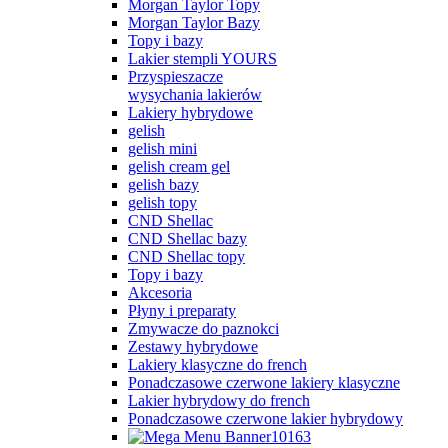
Morgan Taylor Topy
Morgan Taylor Bazy
Topy i bazy
Lakier stempli YOURS
Przyspieszacze
wysychania lakierów
Lakiery hybrydowe
gelish
gelish mini
gelish cream gel
gelish bazy
gelish topy
CND Shellac
CND Shellac bazy
CND Shellac topy
Topy i bazy
Akcesoria
Płyny i preparaty
Zmywacze do paznokci
Zestawy hybrydowe
Lakiery klasyczne do french
Ponadczasowe czerwone lakiery klasyczne
Lakier hybrydowy do french
Ponadczasowe czerwone lakier hybrydowy