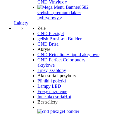
CND Vinylux
Gelish - premium lakier
hybrydowy
Lakiery
Żele
CND Plexigel
gelish Brush-on Builder
CND Brisa
Akryle
CND Retention+ liquid akrylowe
CND Perfect Color pudry
akrylowe
Tipsy, szablony
Akcesoria i przybory
Pilniki i polerki
Lampy LED
Frezy i trzpienie
Inne akcesoria
Hot
Bestsellery