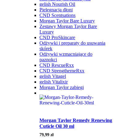
gelish Nourish Oil
Pielęgnacja dłoni
CND Scentsations
Morgan Taylor Bare Luxury
Zestawy Morgan Taylor Bare
Luxury
CND ProSkincare
Odżywki i preparaty do usuwania
skórek
Odżywki wzmacniające do
paznokci
CND RescueRxx
CND StrengtherneRxx
gelish Vitagel
gelish Vitalixir
Morgan Taylor zabiegi
Morgan Taylor Remedy Renewing
Cuticle Oil 30 ml
79,99
zł