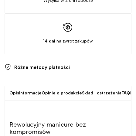
Wysyłka w 2 dni robocze
14 dni
na zwrot zakupów
Różne metody
płatności
Opis
Informacje
Opinie o produkcie
Skład i ostrzeżenia
FAQ
Kr
Rewolucyjny manicure bez
kompromisów