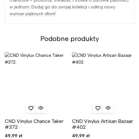
manicure – prostota, trwałość i troska o zdrowie paznokci
w jednym. Dodaj go do swojej kolekcji i odkryj nowy
wymiar pięknych dłoni!
Podobne produkty
CND Vinylux Chance Taker
CND Vinylux Artisan Bazaar
#372
#402
49,99
zł
49,99
zł