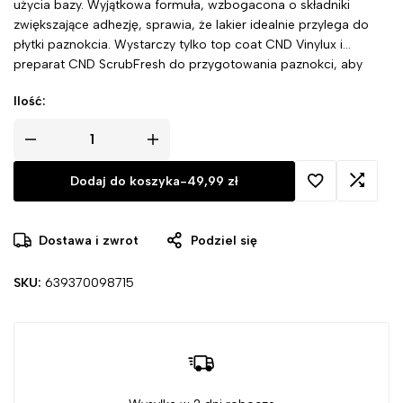
użycia bazy. Wyjątkowa formuła, wzbogacona o składniki
zwiększające adhezję, sprawia, że lakier idealnie przylega do
płytki paznokcia. Wystarczy tylko top coat CND Vinylux i
preparat CND ScrubFresh do przygotowania paznokci, aby
cieszyć się olśniewającym efektem.
Ilość:
Dodaj do koszyka
-
49,99
zł
Dostawa i zwrot
Podziel się
SKU:
639370098715