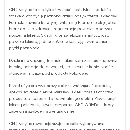
CND Vinylux to nie tylko trwałość i estetyka – to także
troska o kondycję paznokci dzięki odżywczemu składowi.
Formuła zawiera keratynę, witaminę E oraz olejek jojoba,
które dbają o zdrowie i regenerację paznokci podczas
noszenia lakieru. Składniki te zwiększają elastyczność
powłoki lakieru, jednocześnie wspierając wzmocnienie
płytki paznokcia.
Dzięki innowacyjnej formule, lakier sam z siebie zapewnia
idealną adhezję do paznokci, co eliminuje konieczność
stosowania bazy pod produkty kolorowe.
Przed użyciem wystarczy dobrze wstrząsnąć produkt,
aplikować dwie cienkie warstwy lakieru oraz zakończyć
proces top coatem dla optymalnego efektu. Aby usunąć
lakier, poleca się użycie preparatu CND OfflyFast, który
zapewnia szybkie i łatwe usuwanie.
CND Vinylux rewolucjonizuje sposób wykonywania