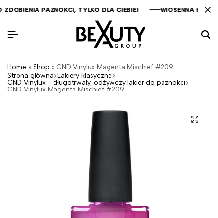
OBIENIA PAZNOKCI, TYLKO DLA CIEBIE!
OBIENIA PAZNOKCI, TYLKO DLA CIEBIE!
OBIENIA PAZNOKCI, TYLKO DLA CIEBIE!
WIOSENNA KOLEKCJ
WIOSENNA KOLEKCJ
WIOSENNA KOLEKCJ
Home
»
Shop
»
CND Vinylux Magenta Mischief #209
Strona główna
Lakiery klasyczne
CND Vinylux - długotrwały, odżywczy lakier do paznokci
CND Vinylux Magenta Mischief #209