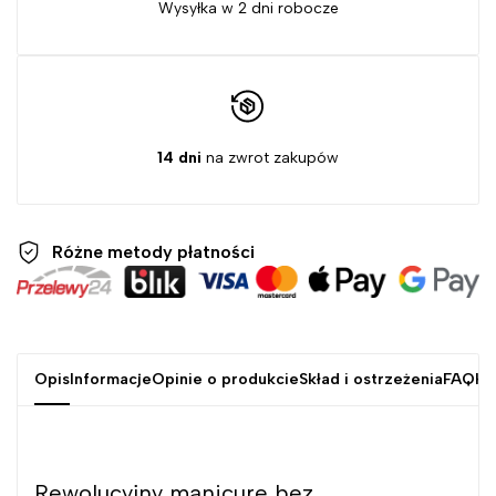
Wysyłka w 2 dni robocze
14 dni
na zwrot zakupów
Różne metody
płatności
Opis
Informacje
Opinie o produkcie
Skład i ostrzeżenia
FAQ
Kr
Rewolucyjny manicure bez