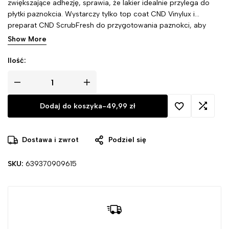
zwiększające adhezję, sprawia, że lakier idealnie przylega do
płytki paznokcia. Wystarczy tylko top coat CND Vinylux i
preparat CND ScrubFresh do przygotowania paznokci, aby
cieszyć się olśniewającym efektem.
Show More
Ilość:
Dodaj do koszyka
-
49,99
zł
Dostawa i zwrot
Podziel się
SKU:
639370909615