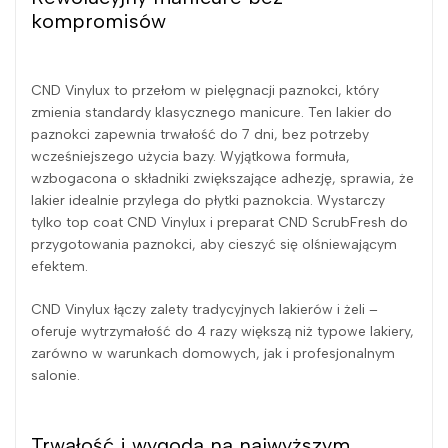
kompromisów
CND Vinylux to przełom w pielęgnacji paznokci, który
zmienia standardy klasycznego manicure. Ten lakier do
paznokci zapewnia trwałość do 7 dni, bez potrzeby
wcześniejszego użycia bazy. Wyjątkowa formuła,
wzbogacona o składniki zwiększające adhezję, sprawia, że
lakier idealnie przylega do płytki paznokcia. Wystarczy
tylko top coat CND Vinylux i preparat CND ScrubFresh do
przygotowania paznokci, aby cieszyć się olśniewającym
efektem.
CND Vinylux łączy zalety tradycyjnych lakierów i żeli –
oferuje wytrzymałość do 4 razy większą niż typowe lakiery,
zarówno w warunkach domowych, jak i profesjonalnym
salonie.
Trwałość i wygoda na najwyższym