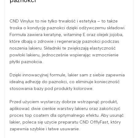
CND Vinylux to nie tylko trwałość i estetyka – to także
troska o kondycję paznokci dzięki odżywczemu składowi.
Formuła zawiera keratynę, witaminę E oraz olejek jojoba,
które dbają o zdrowie i regenerację paznokci podczas
noszenia lakieru. Składniki te zwiększają elastyczność
powłoki lakieru, jednocześnie wspierając wzmocnienie
płytki paznokcia.
Dzięki innowacyjnej formule, lakier sam z siebie zapewnia
idealną adhezję do paznokci, co eliminuje konieczność
stosowania bazy pod produkty kolorowe.
Przed użyciem wystarczy dobrze wstrząsnąć produkt,
aplikować dwie cienkie warstwy lakieru oraz zakończyć
proces top coatem dla optymalnego efektu. Aby usunąć
lakier, poleca się użycie preparatu CND OfflyFast, który
zapewnia szybkie i łatwe usuwanie.