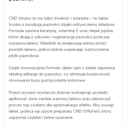
CND Vinylux to nie tylko trwałość i estetyka – to także
troska o kondycję paznokci dzięki odżywczemu składowi.
Formuła zawiera keratynę, witaminę E oraz olejek jojoba,
które dbają o zdrowie i regenerację paznokci podczas
noszenia lakieru. Składniki te zwiększają elastyczność
powłoki lakieru, jednocześnie wspierając wzmocnienie
płytki paznokcia.
Dzięki innowacyjnej formule, lakier sam z siebie zapewnia
idealną adhezję do paznokci, co eliminuje konieczność
stosowania bazy pod produkty kolorowe.
Przed użyciem wystarczy dobrze wstrząsnąć produkt,
aplikować dwie cienkie warstwy lakieru oraz zakończyć
proces top coatem dla optymalnego efektu. Aby usunąć
lakier, poleca się użycie preparatu CND OfflyFast, który
zapewnia szybkie i łatwe usuwanie.