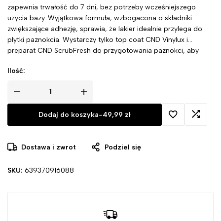
zapewnia trwałość do 7 dni, bez potrzeby wcześniejszego
użycia bazy. Wyjątkowa formuła, wzbogacona o składniki
zwiększające adhezję, sprawia, że lakier idealnie przylega do
płytki paznokcia. Wystarczy tylko top coat CND Vinylux i
preparat CND ScrubFresh do przygotowania paznokci, aby
cieszyć się olśniewającym efektem.
Ilość:
Dodaj do koszyka
-
49,99
zł
Dostawa i zwrot
Podziel się
SKU:
639370916088