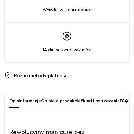
Wysyłka w 2 dni robocze
14 dni
na zwrot zakupów
Różne metody
płatności
Opis
Informacje
Opinie o produkcie
Skład i ostrzeżenia
FAQ
Kr
Rewolucyjny manicure bez