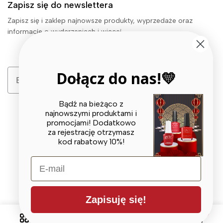
Zapisz się do newslettera
Zapisz się i zaklep najnowsze produkty, wyprzedaże oraz
informacje o wydarzeniach i więcej.
Email
Dołącz do nas!💛
Zapisz się
Bądź na bieżąco z
najnowszymi produktami i
promocjami! Dodatkowo
za rejestrację otrzymasz
kod rabatowy 10%!
E-mail
© 2026 X BEAUTY GROUP. All Rights Reserved
Zapisuję się!
0
0
Lista