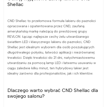
Shellac
CND Shellac to przełomowa formuła lakieru do paznokci
opracowana i opatentowana przez CND, zaufaną
amerykańską markę należącą do prestiżowej grupy
REVLON. Łącząc najlepsze cechy żelu utwardzanego
światłem LED i klasycznego lakieru do paznokci, CND
Shellac jest idealnym wyborem dla osób poszukujących
długotrwałego połysku, łatwości aplikacji i niezrównanej
trwałości. Dzięki trwałości do 21 dni, natychmiastowemu
utwardzaniu za pomocą lamp LED i łatwemu usuwaniu w
ciągu zaledwie kilku minut, ten hybrydowy lakier jest
idealny zarówno dla profesjonalistów, jak i ich klientów.
Dlaczego warto wybrać CND Shellac dla
swojego salonu?