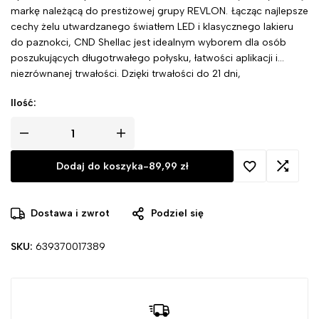
markę należącą do prestiżowej grupy REVLON. Łącząc najlepsze
cechy żelu utwardzanego światłem LED i klasycznego lakieru
do paznokci, CND Shellac jest idealnym wyborem dla osób
poszukujących długotrwałego połysku, łatwości aplikacji i
niezrównanej trwałości. Dzięki trwałości do 21 dni,
natychmiastowemu utwardzaniu za pomocą lamp LED i
Ilość:
łatwemu usuwaniu w ciągu zaledwie kilku minut, ten hybrydowy
lakier jest idealny zarówno dla profesjonalistów, jak i ich
klientów.
Dodaj do koszyka
-
89,99
zł
Dostawa i zwrot
Podziel się
SKU:
639370017389