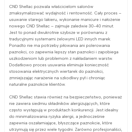
CND Shellac pozwala właścicielom salonów
zmaksymalizować wydajność i rentowność. Cały proces –
usuwanie starego lakieru, wykonanie manicure i nałożenie
nowego CND Shellac – zajmuje zaledwie 30-40 minut.
Jest to ponad dwukrotnie szybsze w porównaniu z
tradycyjnymi systemami żelowymi LED innych marek.
Ponadto nie ma potrzeby piłowania ani polerowania
paznokci, co zapewnia lepszy stan paznokci i zapobiega
uszkodzeniom lub problemom z nakładaniem warstw.
Dodatkowo proces usuwania eliminuje konieczność
stosowania elektrycznych wiertarek do paznokci,
zmniejszając narażenie na szkodliwy pył i chroniąc
naturalne paznokcie klientów.
CND Shellac stawia również na bezpieczeństwo, ponieważ
nie zawiera siedmiu składników alergizujących, które
często występują w produktach konkurencji. Jest idealny
do minimalizowania ryzyka alergii, a jednocześnie
zapewnia oszałamiające, błyszczące paznokcie, które
utrzymują się przez wiele tygodni. Zarówno profesjonaliści,