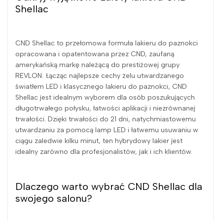
Shellac
CND Shellac to przełomowa formuła lakieru do paznokci
opracowana i opatentowana przez CND, zaufaną
amerykańską markę należącą do prestiżowej grupy
REVLON. Łącząc najlepsze cechy żelu utwardzanego
światłem LED i klasycznego lakieru do paznokci, CND
Shellac jest idealnym wyborem dla osób poszukujących
długotrwałego połysku, łatwości aplikacji i niezrównanej
trwałości. Dzięki trwałości do 21 dni, natychmiastowemu
utwardzaniu za pomocą lamp LED i łatwemu usuwaniu w
ciągu zaledwie kilku minut, ten hybrydowy lakier jest
idealny zarówno dla profesjonalistów, jak i ich klientów.
Dlaczego warto wybrać CND Shellac dla
swojego salonu?