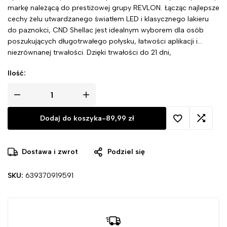
markę należącą do prestiżowej grupy REVLON. Łącząc najlepsze
cechy żelu utwardzanego światłem LED i klasycznego lakieru
do paznokci, CND Shellac jest idealnym wyborem dla osób
poszukujących długotrwałego połysku, łatwości aplikacji i
niezrównanej trwałości. Dzięki trwałości do 21 dni,
natychmiastowemu utwardzaniu za pomocą lamp LED i
Ilość:
łatwemu usuwaniu w ciągu zaledwie kilku minut, ten hybrydowy
lakier jest idealny zarówno dla profesjonalistów, jak i ich
klientów.
Dodaj do koszyka
-
89,99
zł
Dostawa i zwrot
Podziel się
SKU:
639370919591