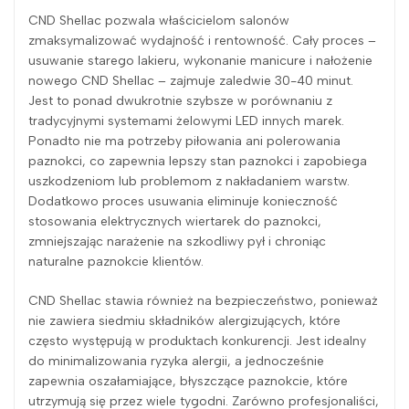
CND Shellac pozwala właścicielom salonów
zmaksymalizować wydajność i rentowność. Cały proces –
usuwanie starego lakieru, wykonanie manicure i nałożenie
nowego CND Shellac – zajmuje zaledwie 30-40 minut.
Jest to ponad dwukrotnie szybsze w porównaniu z
tradycyjnymi systemami żelowymi LED innych marek.
Ponadto nie ma potrzeby piłowania ani polerowania
paznokci, co zapewnia lepszy stan paznokci i zapobiega
uszkodzeniom lub problemom z nakładaniem warstw.
Dodatkowo proces usuwania eliminuje konieczność
stosowania elektrycznych wiertarek do paznokci,
zmniejszając narażenie na szkodliwy pył i chroniąc
naturalne paznokcie klientów.
CND Shellac stawia również na bezpieczeństwo, ponieważ
nie zawiera siedmiu składników alergizujących, które
często występują w produktach konkurencji. Jest idealny
do minimalizowania ryzyka alergii, a jednocześnie
zapewnia oszałamiające, błyszczące paznokcie, które
utrzymują się przez wiele tygodni. Zarówno profesjonaliści,