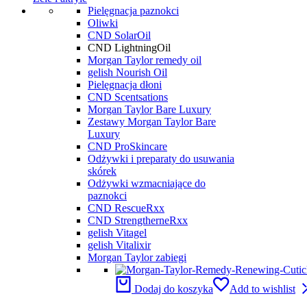
Pielęgnacja paznokci
Oliwki
CND SolarOil
CND LightningOil
Morgan Taylor remedy oil
gelish Nourish Oil
Pielęgnacja dłoni
CND Scentsations
Morgan Taylor Bare Luxury
Zestawy Morgan Taylor Bare
Luxury
CND ProSkincare
Odżywki i preparaty do usuwania
skórek
Odżywki wzmacniające do
paznokci
CND RescueRxx
CND StrengtherneRxx
gelish Vitagel
gelish Vitalixir
Morgan Taylor zabiegi
Dodaj do koszyka
Add to wishlist