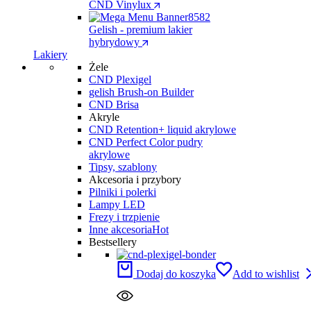
CND Vinylux
Gelish - premium lakier
hybrydowy
Lakiery
Żele
CND Plexigel
gelish Brush-on Builder
CND Brisa
Akryle
CND Retention+ liquid akrylowe
CND Perfect Color pudry
akrylowe
Tipsy, szablony
Akcesoria i przybory
Pilniki i polerki
Lampy LED
Frezy i trzpienie
Inne akcesoria
Hot
Bestsellery
Dodaj do koszyka
Add to wishlist