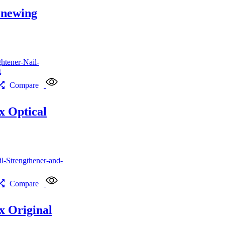
enewing
Compare
 Optical
Compare
 Original