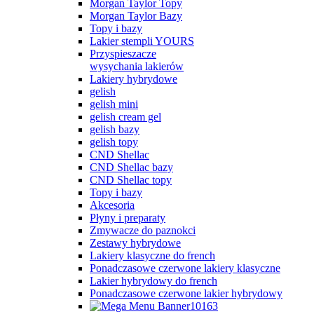
Morgan Taylor Topy
Morgan Taylor Bazy
Topy i bazy
Lakier stempli YOURS
Przyspieszacze
wysychania lakierów
Lakiery hybrydowe
gelish
gelish mini
gelish cream gel
gelish bazy
gelish topy
CND Shellac
CND Shellac bazy
CND Shellac topy
Topy i bazy
Akcesoria
Płyny i preparaty
Zmywacze do paznokci
Zestawy hybrydowe
Lakiery klasyczne do french
Ponadczasowe czerwone lakiery klasyczne
Lakier hybrydowy do french
Ponadczasowe czerwone lakier hybrydowy