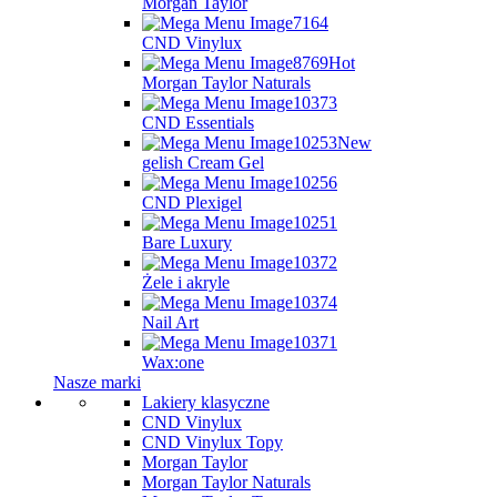
Morgan Taylor
CND Vinylux
Hot
Morgan Taylor Naturals
CND Essentials
New
gelish Cream Gel
CND Plexigel
Bare Luxury
Żele i akryle
Nail Art
Wax:one
Nasze marki
Lakiery klasyczne
CND Vinylux
CND Vinylux Topy
Morgan Taylor
Morgan Taylor Naturals