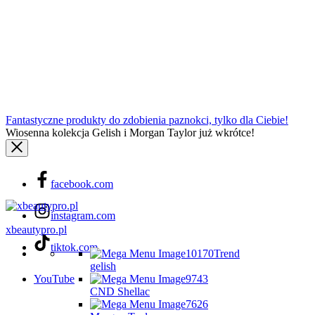
Fantastyczne produkty do zdobienia paznokci, tylko dla Ciebie!
Wiosenna kolekcja Gelish i Morgan Taylor już wkrótce!
facebook.com
instagram.com
xbeautypro.pl
tiktok.com
Trend
gelish
YouTube
CND Shellac