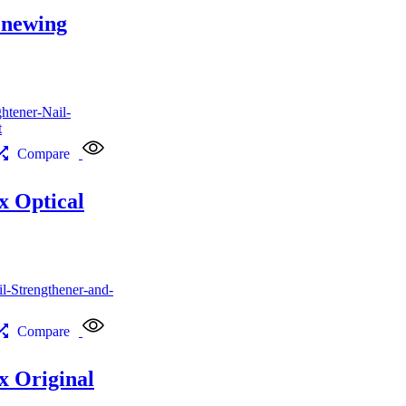
enewing
Compare
 Optical
Compare
 Original