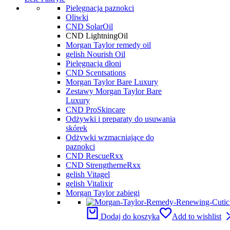
Pielęgnacja paznokci
Oliwki
CND SolarOil
CND LightningOil
Morgan Taylor remedy oil
gelish Nourish Oil
Pielęgnacja dłoni
CND Scentsations
Morgan Taylor Bare Luxury
Zestawy Morgan Taylor Bare
Luxury
CND ProSkincare
Odżywki i preparaty do usuwania
skórek
Odżywki wzmacniające do
paznokci
CND RescueRxx
CND StrengtherneRxx
gelish Vitagel
gelish Vitalixir
Morgan Taylor zabiegi
Dodaj do koszyka
Add to wishlist