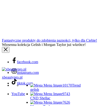
Fantastyczne produkty do zdobienia paznokci, tylko dla Ciebie!
Wiosenna kolekcja Gelish i Morgan Taylor już wkrótce!
facebook.com
instagram.com
xbeautypro.pl
tiktok.com
Trend
gelish
YouTube
CND Shellac