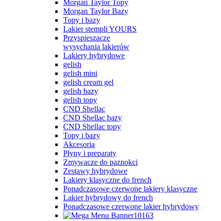
Morgan Taylor Topy
Morgan Taylor Bazy
Topy i bazy
Lakier stempli YOURS
Przyspieszacze
wysychania lakierów
Lakiery hybrydowe
gelish
gelish mini
gelish cream gel
gelish bazy
gelish topy
CND Shellac
CND Shellac bazy
CND Shellac topy
Topy i bazy
Akcesoria
Płyny i preparaty
Zmywacze do paznokci
Zestawy hybrydowe
Lakiery klasyczne do french
Ponadczasowe czerwone lakiery klasyczne
Lakier hybrydowy do french
Ponadczasowe czerwone lakier hybrydowy