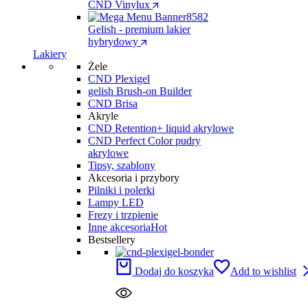
CND Vinylux
Gelish - premium lakier
hybrydowy
Lakiery
Żele
CND Plexigel
gelish Brush-on Builder
CND Brisa
Akryle
CND Retention+ liquid akrylowe
CND Perfect Color pudry
akrylowe
Tipsy, szablony
Akcesoria i przybory
Pilniki i polerki
Lampy LED
Frezy i trzpienie
Inne akcesoria
Hot
Bestsellery
Dodaj do koszyka
Add to wishlist