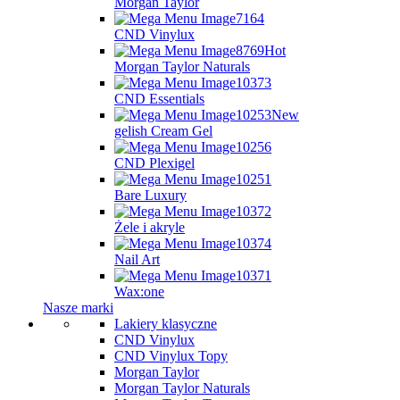
Morgan Taylor
CND Vinylux
Hot
Morgan Taylor Naturals
CND Essentials
New
gelish Cream Gel
CND Plexigel
Bare Luxury
Żele i akryle
Nail Art
Wax:one
Nasze marki
Lakiery klasyczne
CND Vinylux
CND Vinylux Topy
Morgan Taylor
Morgan Taylor Naturals