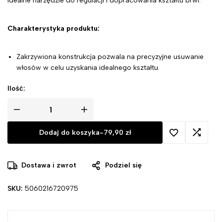
Idealne narzędzie do regulacji i dopracowania kształtu brwi.
Charakterystyka produktu:
Zakrzywiona konstrukcja pozwala na precyzyjne usuwanie
włosów w celu uzyskania idealnego kształtu.
Ilość:
Dodaj do koszyka
-
79,90
zł
Dostawa i zwrot
Podziel się
SKU:
5060216720975