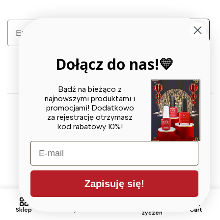
Email
Zapisz się
Dołącz do nas!💛
Bądź na bieżąco z
najnowszymi produktami i
promocjami! Dodatkowo
za rejestrację otrzymasz
© 2026 X BEAUTY GROUP. All Rights Reserved
kod rabatowy 10%!
E-mail
Zapisuję się!
0
0
Lista
Sklep
Szukaj
Account
Cart
życzeń