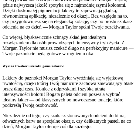
gdzie najwyższa jakość spotyka się z najmodniejszymi kolorami.
Dzięki doskonałej pigmentacji lakiery te zapewniają gładką,
równomierną aplikację, niezależnie od okazji. Bez względu na to,
czy przygotowujesz się na elegancką kolację, czy po prostu szukasz
odcienia na co dzień — Morgan Taylor spełni Twoje oczekiwania.
Co więcej, błyskawicznie schnący skład jest idealnym
rozwiązaniem dla osób prowadzących intensywny tryb życia. Z
Morgan Taylor nie musisz czekać długo na perfekcyjny manicure —
Twoje paznokcie będą gotowe w mgnieniu oka.
Wysoka trwałość i szeroka gama kolorów
Lakiery do paznokci Morgan Taylor wyróżniają się wyjątkową
trwałością, dzięki której Twój manicure zachowa zniewalający blask
przez długi czas. Koniec z odpryskami i szybką utratą
intensywności koloru! Bogata paleta odcieni pozwala wybrać
idealny lakier — od klasycznych po nowoczesne tonacje, które
podkreślą Twoją osobowość.
Niezależnie od tego, czy szukasz stonowanych odcieni do biura,
odważnych barw na specjalne okazje, czy delikatnych pasteli na co
dzień, Morgan Taylor oferuje coś dla każdego.