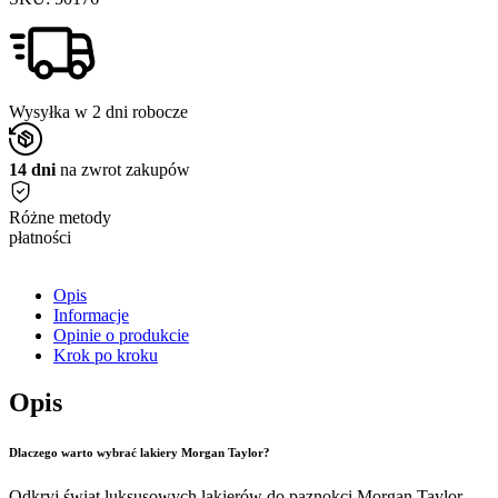
Wysyłka w 2 dni robocze
14 dni
na zwrot zakupów
Różne metody
płatności
Opis
Informacje
Opinie o produkcie
Krok po kroku
Opis
Dlaczego warto wybrać lakiery Morgan Taylor?
Odkryj świat luksusowych lakierów do paznokci Morgan Taylor,