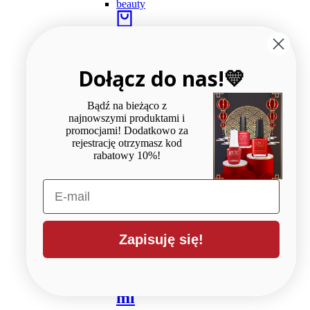
Dodaj
do
koszyka
Dołącz do nas!💛
Add
to
wishlist
Bądź na bieżąco z
najnowszymi produktami i
Compare
promocjami! Dodatkowo za
rejestrację otrzymasz kod
rabatowy 10%!
CND
E-mail
Plexigel
Builder
Zapisuję się!
BARRE
BEAUTY
15
ml