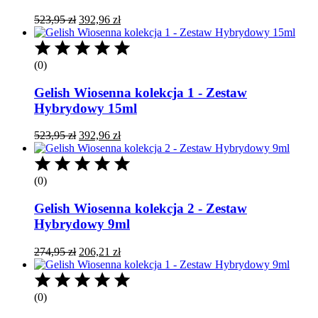
Pierwotna
Aktualna
523,95
zł
392,96
zł
cena
cena
wynosiła:
wynosi:
523,95 zł.
392,96 zł.
(0)
Gelish Wiosenna kolekcja 1 - Zestaw
Hybrydowy 15ml
Pierwotna
Aktualna
523,95
zł
392,96
zł
cena
cena
wynosiła:
wynosi:
523,95 zł.
392,96 zł.
(0)
Gelish Wiosenna kolekcja 2 - Zestaw
Hybrydowy 9ml
Pierwotna
Aktualna
274,95
zł
206,21
zł
cena
cena
wynosiła:
wynosi:
274,95 zł.
206,21 zł.
(0)