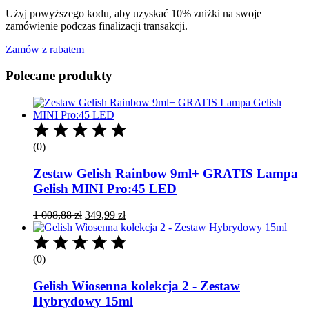
Użyj powyższego kodu, aby uzyskać 10% zniżki na swoje
zamówienie podczas finalizacji transakcji.
Zamów z rabatem
Polecane produkty
(0)
Zestaw Gelish Rainbow 9ml+ GRATIS Lampa
Gelish MINI Pro:45 LED
Pierwotna
Aktualna
1 008,88
zł
349,99
zł
cena
cena
wynosiła:
wynosi:
1
349,99 zł.
(0)
008,88 zł.
Gelish Wiosenna kolekcja 2 - Zestaw
Hybrydowy 15ml