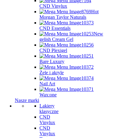
CND Vinylux
Hot
Morgan Taylor Naturals
CND Essentials
New
gelish Cream Gel
CND Plexigel
Bare Luxury
Żele i akryle
Nail Art
Wax:one
Nasze marki
Lakiery
klasyczne
CND
Vinylux
CND
Vinylux