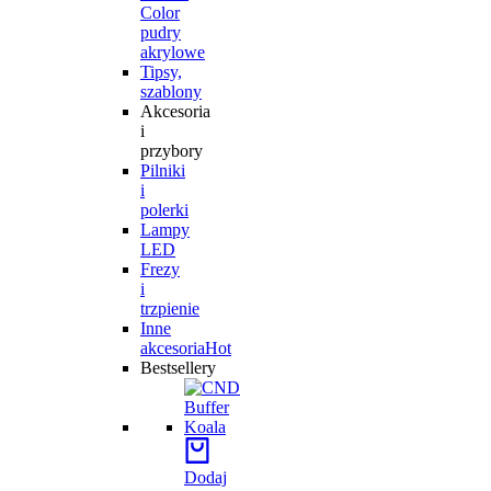
Color
pudry
akrylowe
Tipsy,
szablony
Akcesoria
i
przybory
Pilniki
i
polerki
Lampy
LED
Frezy
i
trzpienie
Inne
akcesoria
Hot
Bestsellery
Dodaj