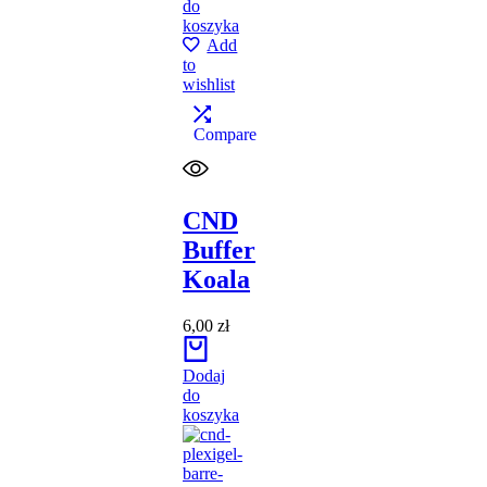
do
koszyka
Add
to
wishlist
Compare
CND
Buffer
Koala
6,00
zł
Dodaj
do
koszyka