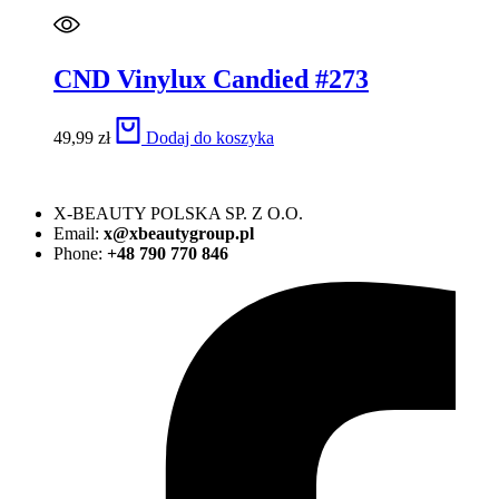
CND Vinylux Candied #273
49,99
zł
Dodaj do koszyka
X-BEAUTY POLSKA SP. Z O.O.
Email:
x@xbeautygroup.pl
Phone:
+48 790 770 846