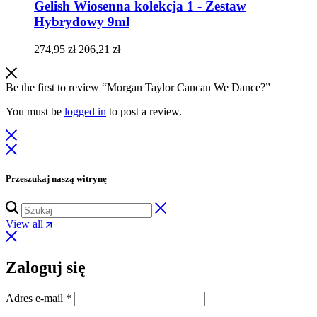
Gelish Wiosenna kolekcja 1 - Zestaw
Hybrydowy 9ml
Pierwotna
Aktualna
274,95
zł
206,21
zł
cena
cena
wynosiła:
wynosi:
274,95 zł.
206,21 zł.
Be the first to review “Morgan Taylor Cancan We Dance?”
You must be
logged in
to post a review.
Przeszukaj naszą witrynę
View all
Zaloguj się
Wymagane
Adres e-mail
*