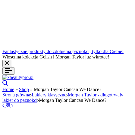
Fantastyczne produkty do zdobienia paznokci, tylko dla Ciebie!
Wiosenna kolekcja Gelish i Morgan Taylor już wkrótce!
Szukaj
Home
»
Shop
»
Morgan Taylor Cancan We Dance?
Strona główna
Lakiery klasyczne
Morgan Taylor - długotrwały
lakier do paznokci
Morgan Taylor Cancan We Dance?