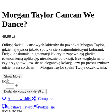
Morgan Taylor Cancan We
Dance?
49,99
zł
Odkryj świat luksusowych lakierów do paznokci Morgan Taylor,
gdzie najwyższa jakość spotyka się z najmodniejszymi kolorami.
Dzięki doskonałej pigmentacji lakiery te zapewniają gładką,
równomierną aplikację, niezależnie od okazji. Bez względu na to,
czy przygotowujesz się na elegancką kolację, czy po prostu szukasz
odcienia na co dzień — Morgan Taylor spełni Twoje oczekiwania.
Show More
Ilość:
ilość
Morgan
Dodaj do koszyka
-
49,99
zł
Taylor
Add to wishlist
Compare
Cancan
We
Dostawa i zwrot
Podziel się
Dance?
SKU:
50176