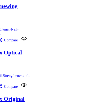
enewing
Compare
 Optical
Compare
 Original