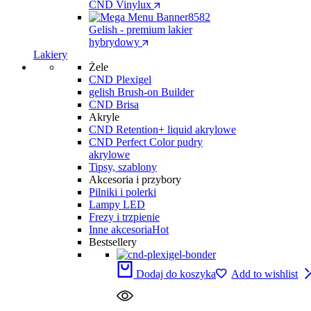
CND Vinylux
Gelish - premium lakier
hybrydowy
Lakiery
Żele
CND Plexigel
gelish Brush-on Builder
CND Brisa
Akryle
CND Retention+ liquid akrylowe
CND Perfect Color pudry
akrylowe
Tipsy, szablony
Akcesoria i przybory
Pilniki i polerki
Lampy LED
Frezy i trzpienie
Inne akcesoria
Hot
Bestsellery
Dodaj do koszyka
Add to wishlist