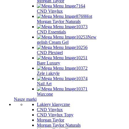
Morgan Taylor
CND Vinylux
Hot
Morgan Taylor Naturals
CND Essentials
New
gelish Cream Gel
CND Plexigel
Bare Luxury
Żele i akryle
Nail Art
Wax:one
Nasze marki
Lakiery klasyczne
CND Vinylux
CND Vinylux Topy
Morgan Taylor
Morgan Taylor Naturals