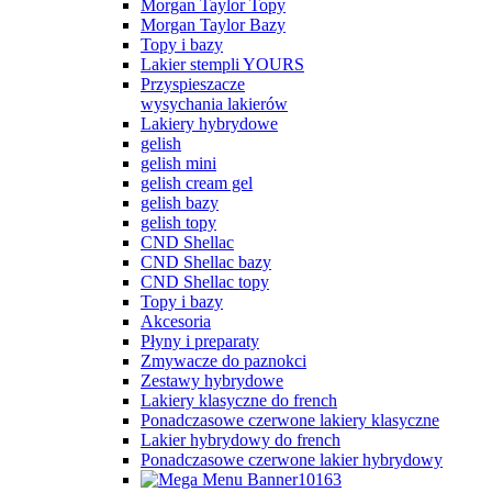
Morgan Taylor Topy
Morgan Taylor Bazy
Topy i bazy
Lakier stempli YOURS
Przyspieszacze
wysychania lakierów
Lakiery hybrydowe
gelish
gelish mini
gelish cream gel
gelish bazy
gelish topy
CND Shellac
CND Shellac bazy
CND Shellac topy
Topy i bazy
Akcesoria
Płyny i preparaty
Zmywacze do paznokci
Zestawy hybrydowe
Lakiery klasyczne do french
Ponadczasowe czerwone lakiery klasyczne
Lakier hybrydowy do french
Ponadczasowe czerwone lakier hybrydowy