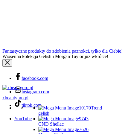
Fantastyczne produkty do zdobienia paznokci, tylko dla Ciebie!
Wiosenna kolekcja Gelish i Morgan Taylor już wkrótce!
facebook.com
instagram.com
xbeautypro.pl
tiktok.com
Trend
gelish
YouTube
CND Shellac