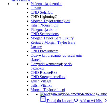
Pielęgnacja paznokci
Oliwki
CND SolarOil
CND LightningOil
Morgan Taylor remedy oil
gelish Nourish Oil
Pielęgnacja dłoni
CND Scentsations
Morgan Taylor Bare Luxury
Zestawy Morgan Taylor Bare
Luxury
CND ProSkincare
Odżywki i preparaty do usuwania
skórek
Odżywki wzmacniające do
paznokci
CND RescueRxx
CND StrengtherneRxx
gelish Vitagel
gelish Vitalixir
Morgan Taylor zabiegi
Dodaj do koszyka
Add to wishlist