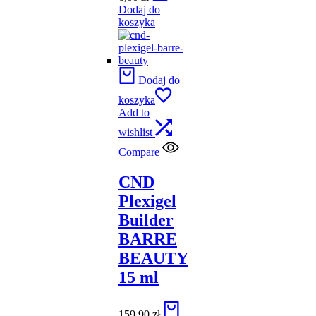
Dodaj do
koszyka
Dodaj do
koszyka
Add to
wishlist
Compare
CND
Plexigel
Builder
BARRE
BEAUTY
15 ml
159,90
zł