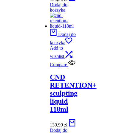
Dodaj do
koszyka
Dodaj do
koszyka
Add to
wishlist
Compare
CND
RETENTION+
sculpting
liquid
118ml
139,99
zł
Dodaj do