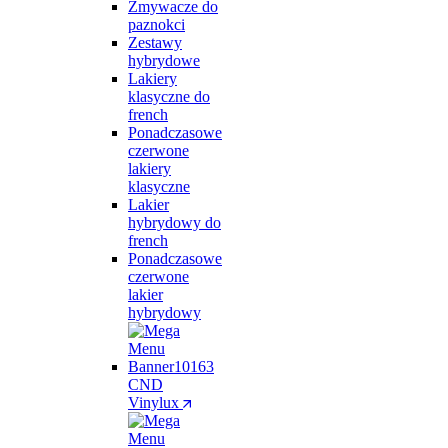
Zmywacze do
paznokci
Zestawy
hybrydowe
Lakiery
klasyczne do
french
Ponadczasowe
czerwone
lakiery
klasyczne
Lakier
hybrydowy do
french
Ponadczasowe
czerwone
lakier
hybrydowy
CND
Vinylux