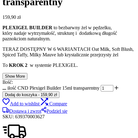
transparentny
159,90
zł
PLEXIGEL BUILDER
to bezbarwny żel w pędzelku,
który nadaje wytrzymałość, strukturę i dodatkową długość
paznokciom naturalnym.
TERAZ DOSTĘPNY W 6 WARIANTACH Oat Milk, Soft Blush,
Spiced Taffy, Milky Mauve lub krystalicznie przejrzysty żel
To
KROK 2
w systemie PLEXIGEL.
Show More
Ilość:
ilość CND Plexigel Builder 15ml transparentny
Dodaj do koszyka
-
159,90
zł
Add to wishlist
Compare
Dostawa i zwrot
Podziel się
SKU:
639370003627