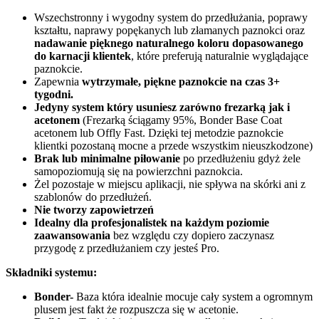
Wszechstronny i wygodny system do przedłużania, poprawy
kształtu, naprawy popękanych lub złamanych paznokci oraz
nadawanie pięknego naturalnego koloru dopasowanego
do karnacji klientek
, które preferują naturalnie wyglądające
paznokcie.
Zapewnia
wytrzymałe, piękne paznokcie na czas 3+
tygodni.
Jedyny system który usuniesz zarówno frezarką jak i
acetonem
(Frezarką ściągamy 95%, Bonder Base Coat
acetonem lub Offly Fast. Dzięki tej metodzie paznokcie
klientki pozostaną mocne a przede wszystkim nieuszkodzone)
Brak lub minimalne piłowanie
po przedłużeniu gdyż żele
samopoziomują się na powierzchni paznokcia.
Żel pozostaje w miejscu aplikacji, nie spływa na skórki ani z
szablonów do przedłużeń.
Nie tworzy zapowietrzeń
Idealny dla profesjonalistek na każdym poziomie
zaawansowania
bez względu czy dopiero zaczynasz
przygodę z przedłużaniem czy jesteś Pro.
Składniki systemu:
Bonder-
Baza która idealnie mocuje cały system a ogromnym
plusem jest fakt że rozpuszcza się w acetonie.