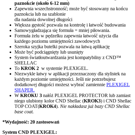
paznokcie (około 6-12 mm)
Zapewnia wszechstronność; może być stosowany na końcu
paznokcia lub na szablonie
dla nadania dowolnej długości
Większa gęstość pozwala na kontrolę i łatwość budowania
Samowygładzająca się formuła = mniej piłowania.
Formuła żelu w pędzelku zapewnia łatwość użycia dla
każdego poziomu umiejętności zawodowych
Szeroka szyjka butelki pozwala na łatwą aplikację
Może być podciągnięty lub usunięty
System światłoutwardzania jest kompatybilny z CND™
SHELLAC
To
KROK 2
w systemie PLEXIGEL.
Niezwykle łatwy w aplikacji przeznaczony dla stylistek na
każdym poziomie umiejętności. Jeśli nie potrzebujesz
dodatkowej długości możesz wybrać zamiennie
PLEXIGEL
SHAPER.
W
KROKU 3
nałóż PLEXIGEL PROTECTOR lub zamiast
niego ulubiony kolor CND Shellac (
KROK3
) i CND Shellac
TOP COAT(
KROK4
).
Nie nakładasz już bazy CND Shellac
base coat.
*Wydajność: 20 zastosowań
System CND PLEXIGEL: