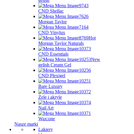
gelish
CND Shellac
Morgan Taylor
CND Vinylux
Hot
Morgan Taylor Naturals
CND Essentials
New
gelish Cream Gel
CND Plexigel
Bare Luxury
Żele i akryle
Nail Art
Wax:one
Nasze marki
Lakiery