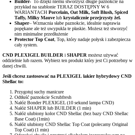
Builder-
To dzięki niemu stworzysz długie paznokcie na
przykład na szablonie TERAZ DOSTĘPNY W 6
WARIANTACH
Porcelain,
Oat Milk, Soft Blush, Spiced
Taffy, Milky Mauve
lub
krystalicznie przejrzysty żel.
Shaper
– Wzmacnia słabe paznokcie, idealnie naprawia
popękane ale też uwypukla te płaskie. Możesz też stworzyć
nim minimalne przedłużenie
Protector Top Coat
, Top, który nadaje połysk i zabezpiecza
cały system.
CND PLEXIGEL BUILDER
i
SHAPER
możesz używać
oddzielnie lub razem. Wybierz ten produkt który jest Ci potrzebny w
danej chwili.
Jeśli chcesz zastosować na PLEXIGEL lakier hybrydowy CND
Shellac to:
Przygotuj suchy manicure
Odtłuść paznokcie Scrubfresh
Nałóż Bonder PLEXIGEL (10 sekund lampa CND)
Nałóż SHAPER lub BUILDER (1 min)
Nałóż ulubiony kolor CND Shellac (bez bazy CND Shellac
Base Coat) (1min)
Nałóż ulubiony CND Shellac Top Coat (polecamy Original
Top Coat) (1 min)