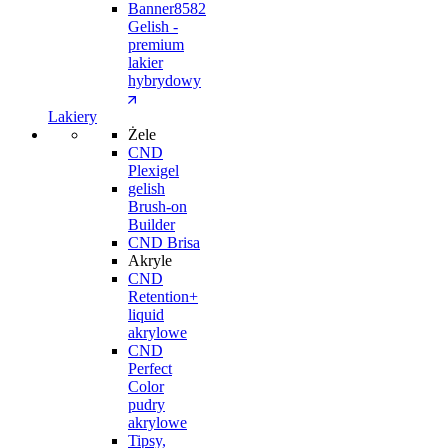
Gelish -
premium
lakier
hybrydowy
Lakiery
Żele
CND
Plexigel
gelish
Brush-on
Builder
CND Brisa
Akryle
CND
Retention+
liquid
akrylowe
CND
Perfect
Color
pudry
akrylowe
Tipsy,