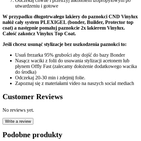
Odczekaj chwile i przetrzyj alkoholem izopropylowym po
utwardzeniu i gotowe
W przypadku długotrwałego lakiery do paznokci CND Vinylux
nałóż cały system PLEXIGEL (bonder, Builder, Protector top
coat) a następnie pomaluj paznokcie 2x lakierem Vinylux.
Całość zakończ Vinylux Top Coat.
Jeśli chcesz usunąć stylizacje bez uszkodzenia paznokci to:
Usuń frezarka 95% grubości aby dojść do bazy Bonder
Nasącz waciki z folii do usuwania stylizacji acetonem lub
płynem Offly Fast (zalecamy dołożenie dodatkowego wacika
do środka)
Odczekaj 20-30 min i zdejmij folie.
Zapoznaj się z materiałami video na naszych social mediach
Customer Reviews
No reviews yet.
Write a review
Podobne produkty