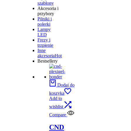
szablony
Akcesoria i
przybory
Pilniki i
polerki
Lampy
LED
Frezy i
trzpienie
Inne
akcesoria
Hot
Bestsellery
Dodaj do
koszyka
Add to
wishlist
Compare
CND