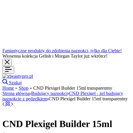
Fantastyczne produkty do zdobienia paznokci, tylko dla Ciebie!
Wiosenna kolekcja Gelish i Morgan Taylor już wkrótce!
Szukaj
Home
»
Shop
»
CND Plexigel Builder 15ml transparentny
Strona główna
Budujący paznokci
CND Plexigel - żel budujący
paznokcie z pędzelkiem
CND Plexigel Builder 15ml transparentny
CND Plexigel Builder 15ml