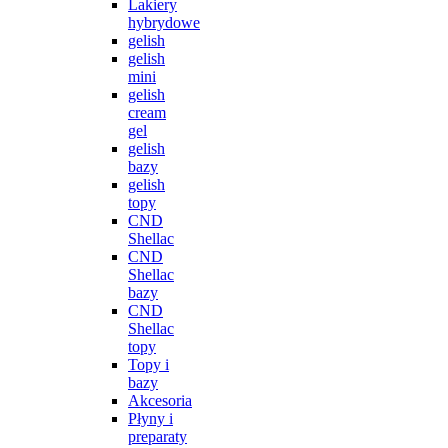
Lakiery
hybrydowe
gelish
gelish
mini
gelish
cream
gel
gelish
bazy
gelish
topy
CND
Shellac
CND
Shellac
bazy
CND
Shellac
topy
Topy i
bazy
Akcesoria
Płyny i
preparaty