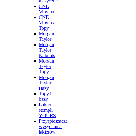
klasyczne
CND
Vinylux
CND
Vinylux
Topy
Morgan
Taylor
Morgan
Taylor
Naturals
Morgan
Taylor
Topy
Morgan
Taylor
Bazy
Topy i
bazy
Lakier
stempli
YOURS
Przyspieszacze
wysychania
lakierów