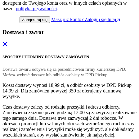
dostępem do Twojego konta oraz w innych celach opisanych w
naszej
polityka prywatności
.
Masz już konto? Zaloguj się tutaj
Zarejestruj się
Dostawa i zwrot
SPOSOBY I TERMINY DOSTAWY ZAMÓWIEŃ
Dostawa towaru odbywa się za pośrednictwem firmy kurierskiej DPD.
Możesz wybrać dostawę lub odbiór osobisty w DPD Pickup.
Koszt dostawy wynosi 18,99 zł, a odbiór osobisty w DPD Pickup
14,99 zł. Dla zamówień powyżej 359 zł oferujemy darmową
wysyłkę.
Czas dostawy zależy od rodzaju przesyłki i adresu odbiorcy.
Zamówienia złożone przed godziną 12:00 są zazwyczaj realizowane
tego samego dnia. Dostawa trwa zazwyczaj 2 dni robocze. W
okresach promocji lub w innych okresach wzmożonego ruchu czas
realizacji zamówienia i wysyłki może się wydłużyć, ale dokładamy
wszelkich starań, aby wysłać zamówienie jak najszybciej.