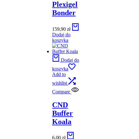
Plexigel
Bonder
159,90
zł
Dodaj do
koszyka
Dodaj do
koszyka
Add to
wishlist
Compare
CND
Buffer
Koala
6,00
zł