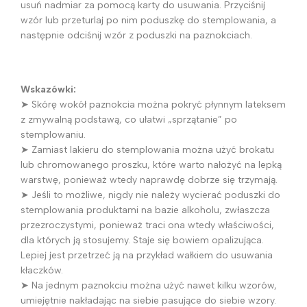
usuń nadmiar za pomocą karty do usuwania. Przyciśnij
wzór lub przeturlaj po nim poduszkę do stemplowania, a
następnie odciśnij wzór z poduszki na paznokciach.
Wskazówki:
➤ Skórę wokół paznokcia można pokryć płynnym lateksem
z zmywalną podstawą, co ułatwi „sprzątanie” po
stemplowaniu.
➤ Zamiast lakieru do stemplowania można użyć brokatu
lub chromowanego proszku, które warto nałożyć na lepką
warstwę, ponieważ wtedy naprawdę dobrze się trzymają.
➤ Jeśli to możliwe, nigdy nie należy wycierać poduszki do
stemplowania produktami na bazie alkoholu, zwłaszcza
przezroczystymi, ponieważ traci ona wtedy właściwości,
dla których ją stosujemy. Staje się bowiem opalizująca.
Lepiej jest przetrzeć ją na przykład wałkiem do usuwania
kłaczków.
➤ Na jednym paznokciu można użyć nawet kilku wzorów,
umiejętnie nakładając na siebie pasujące do siebie wzory.