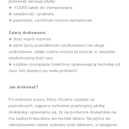
ponieważ zarysuje płytę)
➤ :YOURS lakier do stemplowania
➤ cierpliwość i praktyka
➤ paznokieć, na którym można stemplować
Zalety drukowania:
➤ duży wybór wzorów
➤ płyta (przy prawidłowym użytkowaniu) nie ulega
uszkodzeniu, dzięki czemu można jej używać w zasadzie
nieskończoną ilość razy
➤ szybkie rozwiązanie (niektórzy opanowują tę technikę od
razu, inni dopiero po wielu próbach)
Jak drukować?
Po wybraniu wzoru, który chcemy uzyskać na
paznokciach, najpierw ostrożnie przetrzyjmy płytkę
drukarską i upewnijmy się, że na poduszce drukarskiej nie
ma żadnych kłaczków ani resztek lakieru. Na płytce do
stemplowania nanieś wybrany wzór lakierem, a następnie