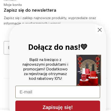
Moje konto
Zapisz się do newslettera
Zapisz się i zaklep najnowsze produkty, wyprzedaże oraz
informacje o wydarzeniach i więcej.
Email
Dołącz do nas!💛
Zapisz się
Bądź na bieżąco z
najnowszymi produktami i
promocjami! Dodatkowo
za rejestrację otrzymasz
kod rabatowy 10%!
E-mail
© 2026 X BEAUTY GROUP. All Rights Reserved
Zapisuję się!