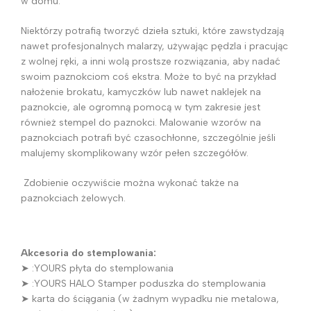
w domu.
Niektórzy potrafią tworzyć dzieła sztuki, które zawstydzają
nawet profesjonalnych malarzy, używając pędzla i pracując
z wolnej ręki, a inni wolą prostsze rozwiązania, aby nadać
swoim paznokciom coś ekstra. Może to być na przykład
nałożenie brokatu, kamyczków lub nawet naklejek na
paznokcie, ale ogromną pomocą w tym zakresie jest
również stempel do paznokci.
Malowanie wzorów na
paznokciach potrafi być czasochłonne, szczególnie jeśli
malujemy skomplikowany wzór pełen szczegółów.
Zdobienie oczywiście można wykonać także na
paznokciach żelowych.
Akcesoria do stemplowania:
➤ :YOURS płyta do stemplowania
➤ :YOURS HALO Stamper poduszka do stemplowania
➤ karta do ściągania (w żadnym wypadku nie metalowa,