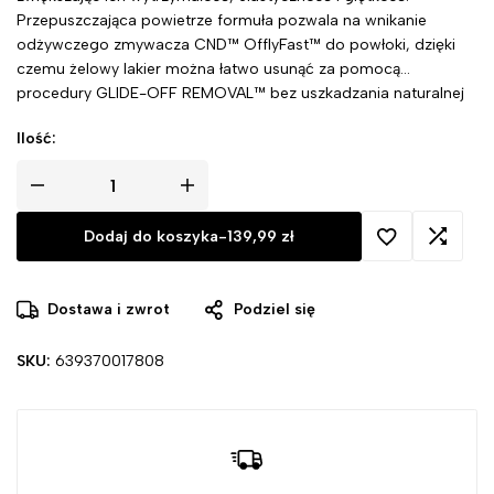
Przepuszczająca powietrze formuła pozwala na wnikanie
odżywczego zmywacza CND™ OfflyFast™ do powłoki, dzięki
czemu żelowy lakier można łatwo usunąć za pomocą
procedury GLIDE-OFF REMOVAL™ bez uszkadzania naturalnej
płytki paznokcia.
Ilość:
Dodaj do koszyka
-
139,99
zł
Dostawa i zwrot
Podziel się
SKU:
639370017808