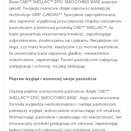
Baza CND™ SHELLAC™ EPIC SMOOTHING BASE poprawi
jakość Twojego manicure dzięki najnowocześniejszej
technologii GRIP-CANVAS™. Specjalnie zaprojektowana,
aby zapewnić wyjątkową przyczepność między naturalnym
paznokciem a kolorową powłoką CND™ SHELLAC™, ta
baza gwarantuje niezrównaną trwałość, zapobiegając
odpryskiwaniu, podnoszeniu się i pękaniu. Niezależnie od
tego, czy masz kruche, elastyczne czy mocne paznokcie,
ta uniwersalna baza zapewnia gładkie i nieskazitelne
wykończenie, zapewniając Twoim paznokciom najlepszą
pielęgnację i ochronę, na jaką zasługują.
Popraw wygląd i wzmocnij swoje paznokcie
Uzyskaj pięknie wzmocnione paznokcie dzięki CND™
SHELLAC™ EPIC SMOOTHING BASE. Jego zaawansowana
formuła wygładza niedoskonałości i nadaje paznokciom
pełniejszy wygląd, jednocześnie wzmacniając ich strukturę.
Wzmacniając paznokcie i zwiększając ich elastyczność, ten
innowacyjny produkt pielęgnuje ich zdrowie, zapewniając
jednocześnie ich odporność na codzienne zużycie.