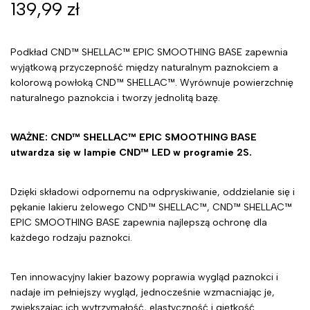
139,99
zł
Podkład CND™ SHELLAC™ EPIC SMOOTHING BASE zapewnia
wyjątkową przyczepność między naturalnym paznokciem a
kolorową powłoką CND™ SHELLAC™. Wyrównuje powierzchnię
naturalnego paznokcia i tworzy jednolitą bazę.
WAŻNE: CND™ SHELLAC™ EPIC SMOOTHING BASE
utwardza się w lampie CND™ LED w programie 2S.
Dzięki składowi odpornemu na odpryskiwanie, oddzielanie się i
pękanie lakieru żelowego CND™ SHELLAC™, CND™ SHELLAC™
EPIC SMOOTHING BASE zapewnia najlepszą ochronę dla
każdego rodzaju paznokci.
Ten innowacyjny lakier bazowy poprawia wygląd paznokci i
nadaje im pełniejszy wygląd, jednocześnie wzmacniając je,
zwiększając ich wytrzymałość, elastyczność i giętkość.