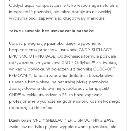
Oddychająca kompozycja nie tylko wspomaga naturalną
integralność paznokci, ale także dodaje im niezwykłej
wytrzymałości, zapewniając długotrwały manicure.
Łatwe usuwanie bez uszkadzania paznokci
Uprość pielęgnację paznokci dzięki wygodnemu i
bezpiecznemu procesowi usuwania CND™ SHELLAC™
EPIC SMOOTHING BASE. Oddychająca formuła pozwala
odżywczemu zmywaczowi CND™ OfflyFast™ z łatwością
wnikać w powłokę. W połączeniu z techniką GLIDE-OFF
REMOVAL™, ta baza zapewnia delikatne i bezszkodliwe
usuwanie bez wpływu na naturalną płytkę paznokcia.
Zaprojektowana do płynnej współpracy z lampą LED
CND™ w cyklu utwardzania 2S, ta baza zapewnia
profesjonalne wykończenie godne salonu kosmetycznego
od początku do końca.
Dzięki bazie CND™ SHELLAC™ EPIC SMOOTHING BASE
zyskujesz nie tylko pięknie wypolerowane paznokcie, ale