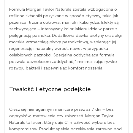
Formuła Morgan Taylor Naturals została wzbogacona o
roślinne składniki pozyskane w sposób etyczny, takie jak
pszenica, trzcina cukrowa, maniok i kukurydza. Efekty są
zachwycające – intensywny kolor lakieru idzie w parze z
pielęgnacją paznokci. Dodatkowa dawka biotyny oraz algi
morskie wzmacniają płytkę paznokciową, wspierając jej
regenerację i naturalny wzrost, nawet w przypadku
osłabionych paznokci. Specjalna oddychająca formuła
pozwala paznokciom „oddychać,” minimalizując ryzyko
rozwoju bakterii i zapewniając komfort noszenia.
Trwałość i etyczne podejście
Ciesz się nienagannym manicure przez aż 7 dni – bez
odprysków, matowienia czy zniszczeń. Morgan Taylor
Naturals to lakier, który daje Ci możliwość wyboru bez
kompromisów. Produkt spełnia oczekiwania zarówno pod