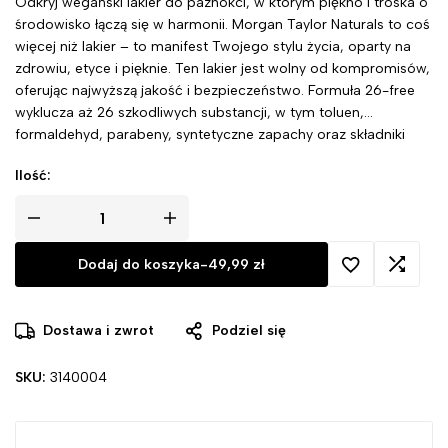
Odkryj wegański lakier do paznokci, w którym piękno i troska o
środowisko łączą się w harmonii. Morgan Taylor Naturals to coś
więcej niż lakier – to manifest Twojego stylu życia, oparty na
zdrowiu, etyce i pięknie. Ten lakier jest wolny od kompromisów,
oferując najwyższą jakość i bezpieczeństwo. Formuła 26-free
wyklucza aż 26 szkodliwych substancji, w tym toluen,
formaldehyd, parabeny, syntetyczne zapachy oraz składniki
pochodzenia zwierzęcego. Wybierając ten produkt, stawiasz na
Ilość:
zdrowie i ekologiczną świadomość.
Dodaj do koszyka
-
49,99
zł
Dostawa i zwrot
Podziel się
SKU:
3140004