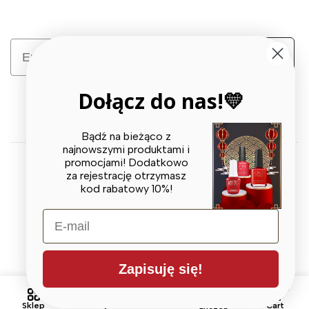
Email
Zapisz się
Dołącz do nas!💛
Bądź na bieżąco z
najnowszymi produktami i
promocjami! Dodatkowo
za rejestrację otrzymasz
© 2026 X BEAUTY GROUP. All Rights Reserved
kod rabatowy 10%!
E-mail
Zapisuję się!
0
0
Lista
Sklep
Szukaj
Account
Cart