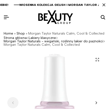
IE!
IE!
IE!
WIOSENNA KOLEKCJA GELISH I MORGAN TAYLOR JUŻ WK
WIOSENNA KOLEKCJA GELISH I MORGAN TAYLOR JUŻ WK
WIOSENNA KOLEKCJA GELISH I MORGAN TAYLOR JUŻ WK
Home
»
Shop
»
Morgan Taylor Naturals Calm, Cool & Collected
Strona główna
Lakiery klasyczne
Morgan Taylor Naturals - wegański, roślinny lakier do paznokci
Morgan Taylor Naturals Calm, Cool & Collected