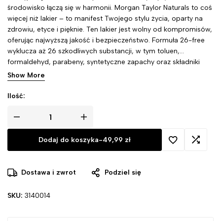
środowisko łączą się w harmonii. Morgan Taylor Naturals to coś
więcej niż lakier – to manifest Twojego stylu życia, oparty na
zdrowiu, etyce i pięknie. Ten lakier jest wolny od kompromisów,
oferując najwyższą jakość i bezpieczeństwo. Formuła 26-free
wyklucza aż 26 szkodliwych substancji, w tym toluen,
formaldehyd, parabeny, syntetyczne zapachy oraz składniki
pochodzenia zwierzęcego. Wybierając ten produkt, stawiasz na
Show More
zdrowie i ekologiczną świadomość.
Ilość:
Dodaj do koszyka
-
49,99
zł
Dostawa i zwrot
Podziel się
SKU:
3140014