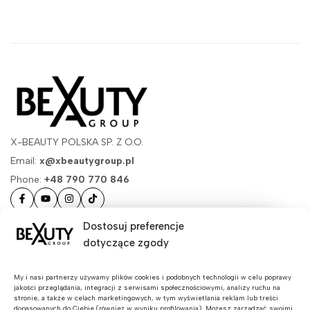
X-BEAUTY POLSKA SP. Z O.O.
Email:
x@xbeautygroup.pl
Phone:
+48 790 770 846
Masz pytania?
Dostosuj preferencje
dotyczące zgody
Przydatne linki
Dołącz do nas!💛
Zapisz się do newslettera
My i nasi partnerzy używamy plików cookies i podobnych technologii w celu poprawy
jakości przeglądania, integracji z serwisami społecznościowymi, analizy ruchu na
stronie, a także w celach marketingowych, w tym wyświetlania reklam lub treści
Bądź na bieżąco z
dopasowanych do Ciebie (również w wyniku profilowania). Możesz zarządzać swoimi