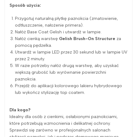
Sposób użycia:
Przygotuj naturalną płytkę paznokcia (zmatowienie,
odtłuszczenie, nałożenie primera).
Nałóż Base Coat Gelish i utwardź w lampie.
Nałóż cienką warstwę
Gelish Brush-On Structure
za
pomocą pędzelka.
Utwardź w lampie LED przez 30 sekund lub w lampie UV
przez 2 minuty.
W razie potrzeby nałóż drugą warstwę, aby uzyskać
większą grubość lub wyrównanie powierzchni
paznokcia.
Przejdź do aplikacji kolorowego lakieru hybrydowego
lub wykończ stylizację top coatem.
Dla kogo?
Idealny dla osób z cienkimi, osłabionymi paznokciami,
które potrzebują wzmocnienia i delikatnej ochrony.
Sprawdzi się zarówno w profesjonalnych salonach
stylizacji paznokci, jak i podczas domowego manicure.