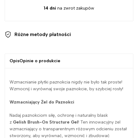
14 dni
na zwrot zakupów
Różne metody
płatności
Opis
Opinie o produkcie
Wzmacnianie płytki paznokcia nigdy nie było tak proste!
Wzmocnij i wyrównaj swoje paznokcie, by szybciej rosły!
Wzmacniający Żel do Paznokci
Nadaj paznokciom siłę, ochronę i naturalny blask
z
Gelish
Brush-On Structure Gel
! Ten innowacyjny żel
wzmacniający o transparentnym różowym odcieniu został
stworzony, aby wyrównać, wzmocnić i zbudować