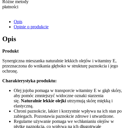
Różne metody
płatności
Opis
Opinie o produkcie
Opis
Produkt
Synergiczna mieszanka naturalnie lekkich olejów i witaminy E,
przeznaczona do wnikania głęboko w strukturę paznokcia i jego
ochronę.
Charakterystyka produktu:
Olej jojoba pomaga w transporcie witaminy E w głąb skóry,
aby pomóc zmniejszyć widoczne oznaki starzenia
się.
Naturalnie lekkie olejki
utrzymują skórę miękką i
elastyczną.
Chroni paznokcie, lakier i korzystnie wpływa na ich stan po
zabiegach. Pozostawia paznokcie zdrowe i utwardzone.
Regularne używanie pomaga we wchłanianiu olejów w
płytkę paznokcia, co wpływa na ich długotrwałe