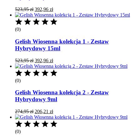
Pierwotna
Aktualna
523,95
zł
392,96
zł
cena
cena
wynosiła:
wynosi:
523,95 zł.
392,96 zł.
(0)
Gelish Wiosenna kolekcja 1 - Zestaw
Hybrydowy 15ml
Pierwotna
Aktualna
523,95
zł
392,96
zł
cena
cena
wynosiła:
wynosi:
523,95 zł.
392,96 zł.
(0)
Gelish Wiosenna kolekcja 2 - Zestaw
Hybrydowy 9ml
Pierwotna
Aktualna
274,95
zł
206,21
zł
cena
cena
wynosiła:
wynosi:
274,95 zł.
206,21 zł.
(0)