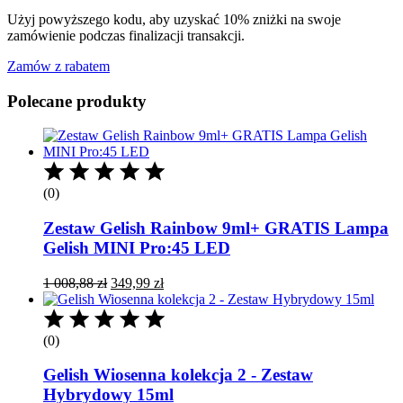
Copy
Użyj powyższego kodu, aby uzyskać 10% zniżki na swoje
zamówienie podczas finalizacji transakcji.
Zamów z rabatem
Polecane produkty
(0)
Zestaw Gelish Rainbow 9ml+ GRATIS Lampa
Gelish MINI Pro:45 LED
Pierwotna
Aktualna
1 008,88
zł
349,99
zł
cena
cena
wynosiła:
wynosi:
1
349,99 zł.
(0)
008,88 zł.
Gelish Wiosenna kolekcja 2 - Zestaw
Hybrydowy 15ml