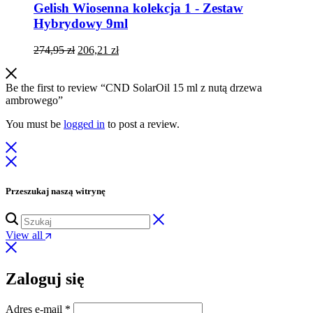
Gelish Wiosenna kolekcja 1 - Zestaw
Hybrydowy 9ml
Pierwotna
Aktualna
274,95
zł
206,21
zł
cena
cena
wynosiła:
wynosi:
274,95 zł.
206,21 zł.
Be the first to review “CND SolarOil 15 ml z nutą drzewa
ambrowego”
You must be
logged in
to post a review.
Przeszukaj naszą witrynę
View all
Zaloguj się
Wymagane
Adres e-mail
*