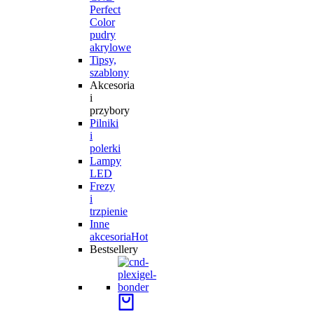
Perfect
Color
pudry
akrylowe
Tipsy,
szablony
Akcesoria
i
przybory
Pilniki
i
polerki
Lampy
LED
Frezy
i
trzpienie
Inne
akcesoria
Hot
Bestsellery