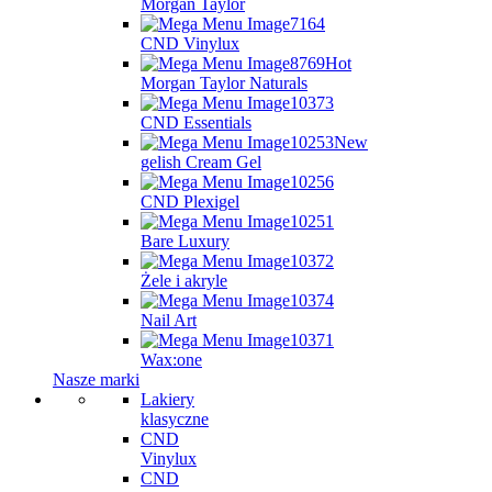
Morgan Taylor
CND Vinylux
Hot
Morgan Taylor Naturals
CND Essentials
New
gelish Cream Gel
CND Plexigel
Bare Luxury
Żele i akryle
Nail Art
Wax:one
Nasze marki
Lakiery
klasyczne
CND
Vinylux
CND