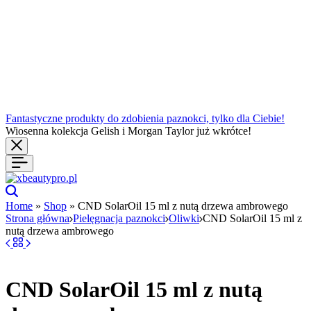
Fantastyczne produkty do zdobienia paznokci, tylko dla Ciebie!
Wiosenna kolekcja Gelish i Morgan Taylor już wkrótce!
Szukaj
Home
»
Shop
»
CND SolarOil 15 ml z nutą drzewa ambrowego
Strona główna
Pielęgnacja paznokci
Oliwki
CND SolarOil 15 ml z
nutą drzewa ambrowego
CND SolarOil 15 ml z nutą