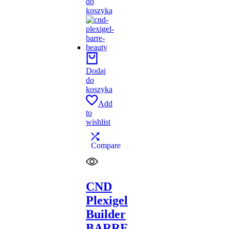
do
koszyka
Dodaj
do
koszyka
Add
to
wishlist
Compare
CND
Plexigel
Builder
BARRE