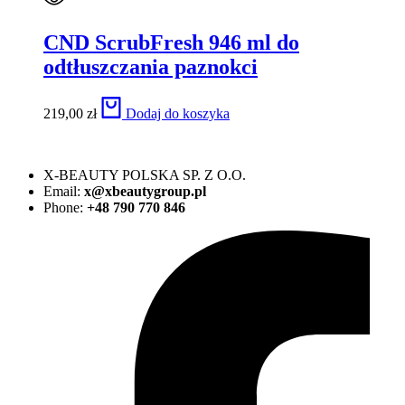
CND ScrubFresh 946 ml do
odtłuszczania paznokci
219,00
zł
Dodaj do koszyka
X-BEAUTY POLSKA SP. Z O.O.
Email:
x@xbeautygroup.pl
Phone:
+48 790 770 846