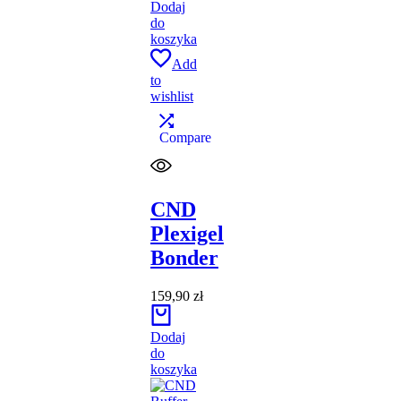
Dodaj
do
koszyka
Add
to
wishlist
Compare
CND
Plexigel
Bonder
159,90
zł
Dodaj
do
koszyka