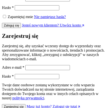
Wymagane
Hasło
*
Zapamiętaj mnie
Nie pamiętasz hasła?
Jesteś nowym klientem? Utwórz konto
Zaloguj się
Zarejestruj się
Zarejestruj się, aby uzyskać wczesny dostęp do wyprzedaży oraz
spersonalizowane informacje o nowościach, trendach i promocjach.
Aby zrezygnować, kliknij „zrezygnuj z subskrypcji” w naszych
wiadomościach e-mail.
Wymagane
Adres e-mail
*
Wymagane
Hasło
*
Twoje dane osobowe zostaną wykorzystane w celu wsparcia
Twoich doświadczeń na tej stronie internetowej, zarządzania
dostępem do Twojego konta oraz w innych celach opisanych w
naszej
polityka prywatności
.
Masz już konto? Zaloguj się tutaj
Zarejestruj się