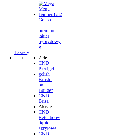
Gelish
-
premium
lakier
hybrydowy
Lakiery
Żele
CND
Plexigel
gelish
Brush-
on
Builder
CND
Brisa
Akryle
CND
Retention+
liquid
akrylowe
CND