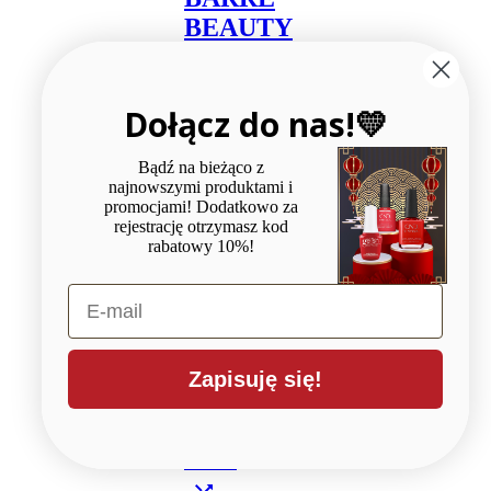
BEAUTY
15
ml
Dołącz do nas!💛
159,90
zł
Bądź na bieżąco z
Dodaj
najnowszymi produktami i
do
promocjami! Dodatkowo za
koszyka
rejestrację otrzymasz kod
rabatowy 10%!
E-mail
Dodaj
do
Zapisuję się!
koszyka
Add
to
wishlist