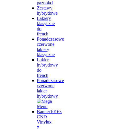
paznokci
Zestawy
hybrydowe
Lakiery
klasyczne
do
french
Ponadczasowe
czerwone
lakiery
klasyczne
Lakier
hybrydowy
do
french
Ponadczasowe
czerwone
lakier
hybrydowy
CND
Vinylux