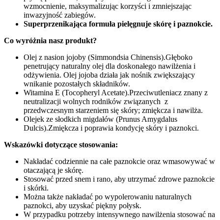
wzmocnienie, maksymalizując korzyści i zmniejszając
inwazyjność zabiegów.
Superprzenikająca formuła pielęgnuje skórę i paznokcie.
Co wyróżnia nasz produkt?
Olej z nasion jojoby (Simmondsia Chinensis).
Głęboko
penetrujący naturalny olej dla doskonałego nawilżenia i
odżywienia. Olej jojoba działa jak nośnik zwiększający
wnikanie pozostałych składników.
Witamina E (Tocopheryl Acetate).
Przeciwutleniacz znany z
neutralizacji wolnych rodników związanych z
przedwczesnym starzeniem się skóry; zmiękcza i nawilża.
Olejek ze słodkich migdałów (Prunus Amygdalus
Dulcis).
Zmiękcza i poprawia kondycję skóry i paznokci.
Wskazówki dotyczące stosowania:
Nakładać codziennie na całe paznokcie oraz wmasowywać w
otaczającą je skórę.
Stosować przed snem i rano, aby utrzymać zdrowe paznokcie
i skórki.
Można także nakładać po wypolerowaniu naturalnych
paznokci, aby uzyskać piękny połysk.
W przypadku potrzeby intensywnego nawilżenia stosować na