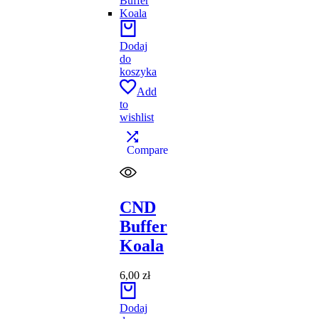
Dodaj
do
koszyka
Add
to
wishlist
Compare
CND
Buffer
Koala
6,00
zł
Dodaj