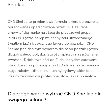
Shellac
CND Shellac to przełomowa formuła lakieru do paznokci
opracowana i opatentowana przez CND, zaufaną
amerykańską markę należącą do prestiżowej grupy
REVLON. Łącząc najlepsze cechy żelu utwardzanego
światłem LED i klasycznego lakieru do paznokci, CND
Shellac jest idealnym wyborem dla osób poszukujących
długotrwałego połysku, łatwości aplikacji i niezrównanej
trwałości. Dzięki trwałości do 21 dni, natychmiastowemu
utwardzaniu za pomocą lamp LED i łatwemu usuwaniu w
ciągu zaledwie kilku minut, ten hybrydowy lakier jest
idealny zarówno dla profesjonalistów, jak i ich klientów.
Dlaczego warto wybrać CND Shellac dla
swojego salonu?