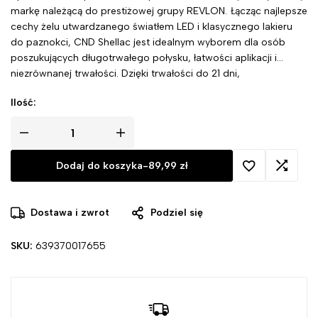
markę należącą do prestiżowej grupy REVLON. Łącząc najlepsze
cechy żelu utwardzanego światłem LED i klasycznego lakieru
do paznokci, CND Shellac jest idealnym wyborem dla osób
poszukujących długotrwałego połysku, łatwości aplikacji i
niezrównanej trwałości. Dzięki trwałości do 21 dni,
natychmiastowemu utwardzaniu za pomocą lamp LED i
Ilość:
łatwemu usuwaniu w ciągu zaledwie kilku minut, ten hybrydowy
lakier jest idealny zarówno dla profesjonalistów, jak i ich
klientów.
Dodaj do koszyka
-
89,99
zł
Dostawa i zwrot
Podziel się
SKU:
639370017655