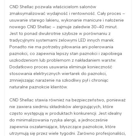
CND Shellac pozwala właścicielom salonów
zmaksymalizować wydajność i rentowność. Cały proces –
usuwanie starego lakieru, wykonanie manicure i nałożenie
nowego CND Shellac – zajmuje zaledwie 30-40 minut.
Jest to ponad dwukrotnie szybsze w porównaniu z
tradycyjnymi systemami żelowymi LED innych marek.
Ponadto nie ma potrzeby piłowania ani polerowania
paznokci, co zapewnia lepszy stan paznokci i zapobiega
uszkodzeniom lub problemom z nakładaniem warstw.
Dodatkowo proces usuwania eliminuje konieczność
stosowania elektrycznych wiertarek do paznokci,
zmniejszając narażenie na szkodliwy pył i chroniąc
naturalne paznokcie klientów.
CND Shellac stawia również na bezpieczeństwo, ponieważ
nie zawiera siedmiu składników alergizujących, które
często występują w produktach konkurencji. Jest idealny
do minimalizowania ryzyka alergii, a jednocześnie
zapewnia oszałamiające, błyszczące paznokcie, które
utrzymują się przez wiele tygodni. Zarówno profesjonaliści,