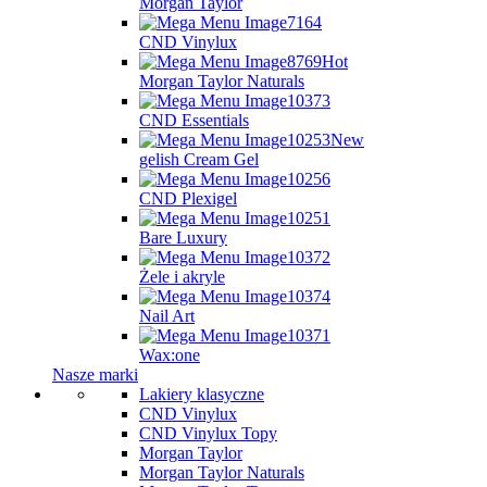
Morgan Taylor
CND Vinylux
Hot
Morgan Taylor Naturals
CND Essentials
New
gelish Cream Gel
CND Plexigel
Bare Luxury
Żele i akryle
Nail Art
Wax:one
Nasze marki
Lakiery klasyczne
CND Vinylux
CND Vinylux Topy
Morgan Taylor
Morgan Taylor Naturals