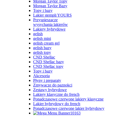
Morgan Taylor Topy
Morgan Taylor Bazy
Topy i bazy
Lakier stempli YOURS
Przyspieszacze
wysychania lakierów
Lakiery hybrydowe
gelish
gelish mini
gelish cream gel
gelish bazy
gelish topy
CND Shellac
CND Shellac bazy
CND Shellac topy
Topy i bazy
Akcesoria
Płyny i preparaty
Zmywacze do paznokci
Zestawy hybrydowe
Lakiery klasyczne do french
Ponadczasowe czerwone lakiery klasyczne
Lakier hybrydowy do french
Ponadczasowe czerwone lakier hybrydowy