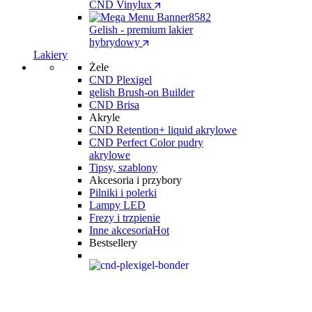
CND Vinylux
Gelish - premium lakier
hybrydowy
Lakiery
Żele
CND Plexigel
gelish Brush-on Builder
CND Brisa
Akryle
CND Retention+ liquid akrylowe
CND Perfect Color pudry
akrylowe
Tipsy, szablony
Akcesoria i przybory
Pilniki i polerki
Lampy LED
Frezy i trzpienie
Inne akcesoria
Hot
Bestsellery