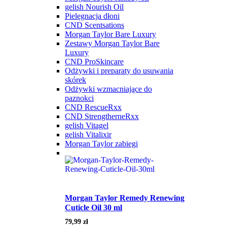
gelish Nourish Oil
Pielęgnacja dłoni
CND Scentsations
Morgan Taylor Bare Luxury
Zestawy Morgan Taylor Bare
Luxury
CND ProSkincare
Odżywki i preparaty do usuwania
skórek
Odżywki wzmacniające do
paznokci
CND RescueRxx
CND StrengtherneRxx
gelish Vitagel
gelish Vitalixir
Morgan Taylor zabiegi
Morgan Taylor Remedy Renewing
Cuticle Oil 30 ml
79,99
zł