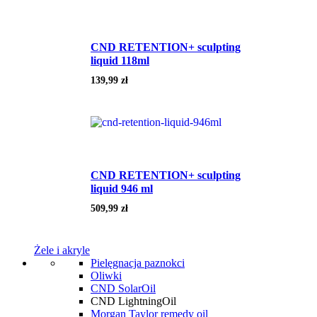
CND RETENTION+ sculpting
liquid 118ml
139,99
zł
CND RETENTION+ sculpting
liquid 946 ml
509,99
zł
Żele i akryle
Pielęgnacja paznokci
Oliwki
CND SolarOil
CND LightningOil
Morgan Taylor remedy oil