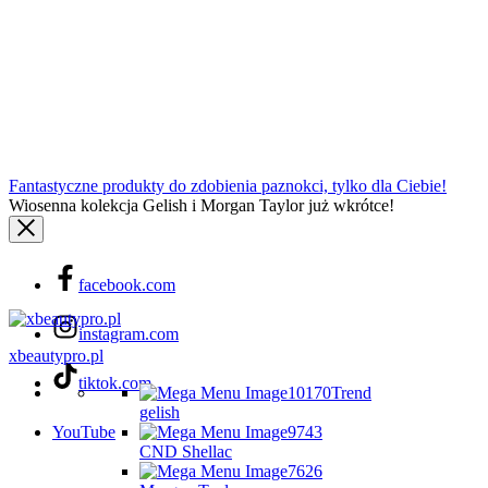
Fantastyczne produkty do zdobienia paznokci, tylko dla Ciebie!
Wiosenna kolekcja Gelish i Morgan Taylor już wkrótce!
facebook.com
instagram.com
xbeautypro.pl
tiktok.com
Trend
gelish
YouTube
CND Shellac