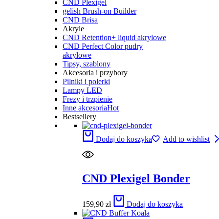
CND Plexigel
gelish Brush-on Builder
CND Brisa
Akryle
CND Retention+ liquid akrylowe
CND Perfect Color pudry
akrylowe
Tipsy, szablony
Akcesoria i przybory
Pilniki i polerki
Lampy LED
Frezy i trzpienie
Inne akcesoria
Hot
Bestsellery
Dodaj do koszyka
Add to wishlist
CND Plexigel Bonder
159,90
zł
Dodaj do koszyka