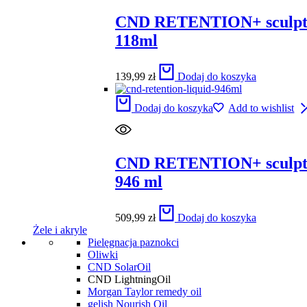
CND RETENTION+ sculpti
118ml
139,99
zł
Dodaj do koszyka
Dodaj do koszyka
Add to wishlist
CND RETENTION+ sculpti
946 ml
509,99
zł
Dodaj do koszyka
Żele i akryle
Pielęgnacja paznokci
Oliwki
CND SolarOil
CND LightningOil
Morgan Taylor remedy oil
gelish Nourish Oil