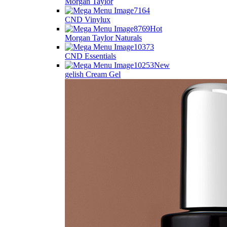
Morgan Taylor
CND Vinylux
Hot
Morgan Taylor Naturals
CND Essentials
New
gelish Cream Gel