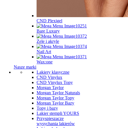
CND Plexigel
Bare Luxury
Żele i akryle
Nail Art
Wax:one
Nasze marki
Lakiery klasyczne
CND Vinylux
CND Vinylux Topy
Morgan Taylor
Morgan Taylor Naturals
Morgan Taylor Topy
Morgan Taylor Bazy
Topy i bazy
Lakier stempli YOURS
Przyspieszacze
wysychania lakierów