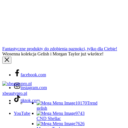
Fantastyczne produkty do zdobienia paznokci, tylko dla Ciebie!
Wiosenna kolekcja Gelish i Morgan Taylor już wkrótce!
facebook.com
instagram.com
xbeautypro.pl
tiktok.com
Trend
gelish
YouTube
CND Shellac