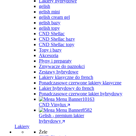
Lakiery hybrydowe
gelish
gelish mini
gelish cream gel
gelish bazy
gelish topy
CND Shellac
CND Shellac bazy
CND Shellac topy
Topy i bazy
Akcesoria
Płyny i preparaty
Zmywacze do paznokci
Zestawy hybrydowe
Lakiery klasyczne do french
Ponadczasowe czerwone lakiery klasyczne
Lakier hybrydowy do french
Ponadczasowe czerwone lakier hybrydowy
CND Vinylux
Gelish - premium lakier
hybrydowy
Lakiery
Żele