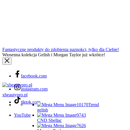
Fantastyczne produkty do zdobienia paznokci, tylko dla Ciebie!
Wiosenna kolekcja Gelish i Morgan Taylor już wkrótce!
facebook.com
instagram.com
xbeautypro.pl
tiktok.com
Trend
gelish
YouTube
CND Shellac