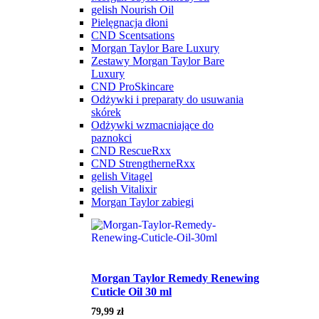
gelish Nourish Oil
Pielęgnacja dłoni
CND Scentsations
Morgan Taylor Bare Luxury
Zestawy Morgan Taylor Bare
Luxury
CND ProSkincare
Odżywki i preparaty do usuwania
skórek
Odżywki wzmacniające do
paznokci
CND RescueRxx
CND StrengtherneRxx
gelish Vitagel
gelish Vitalixir
Morgan Taylor zabiegi
Morgan Taylor Remedy Renewing
Cuticle Oil 30 ml
79,99
zł