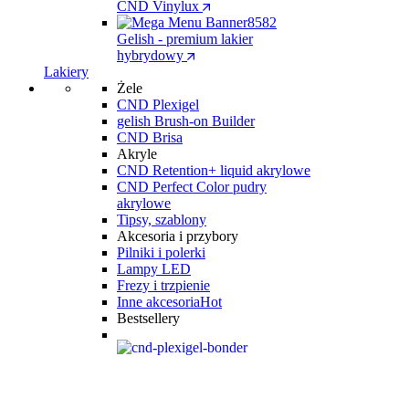
CND Vinylux
Gelish - premium lakier
hybrydowy
Lakiery
Żele
CND Plexigel
gelish Brush-on Builder
CND Brisa
Akryle
CND Retention+ liquid akrylowe
CND Perfect Color pudry
akrylowe
Tipsy, szablony
Akcesoria i przybory
Pilniki i polerki
Lampy LED
Frezy i trzpienie
Inne akcesoria
Hot
Bestsellery