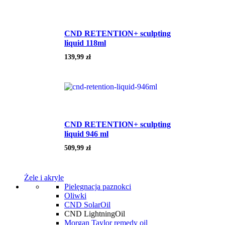
CND RETENTION+ sculpting
liquid 118ml
139,99
zł
CND RETENTION+ sculpting
liquid 946 ml
509,99
zł
Żele i akryle
Pielęgnacja paznokci
Oliwki
CND SolarOil
CND LightningOil
Morgan Taylor remedy oil