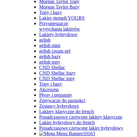
Morgan Taylor Topy
Morgan Taylor Bazy
Topy i bazy
Lakier stempli YOURS
Przyspieszacze
wysychania lakierów
Lakiery hybrydowe
gelish
gelish mini
gelish cream gel
gelish bazy
gelish topy
CND Shellac
CND Shellac bazy
CND Shellac topy
Topy i bazy
Akcesoria
Płyny i preparaty
Zmywacze do paznokci
Zestawy hybrydowe
Lakiery klasyczne do french
Ponadczasowe czerwone lakiery klasyczne
Lakier hybrydowy do french
Ponadczasowe czerwone lakier hybrydowy