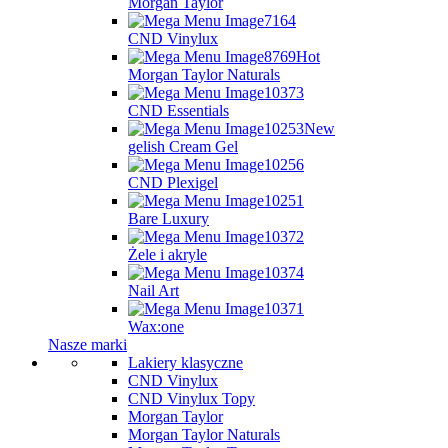
Morgan Taylor
CND Vinylux
Hot
Morgan Taylor Naturals
CND Essentials
New
gelish Cream Gel
CND Plexigel
Bare Luxury
Żele i akryle
Nail Art
Wax:one
Nasze marki
Lakiery klasyczne
CND Vinylux
CND Vinylux Topy
Morgan Taylor
Morgan Taylor Naturals