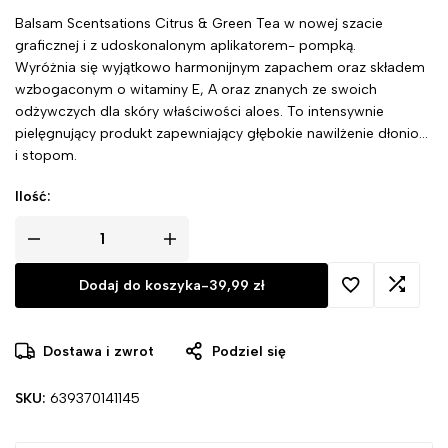
Balsam Scentsations Citrus & Green Tea w nowej szacie
graficznej i z udoskonalonym aplikatorem- pompką.
Wyróżnia się wyjątkowo harmonijnym zapachem oraz składem
wzbogaconym o witaminy E, A oraz znanych ze swoich
odżywczych dla skóry właściwości aloes. To intensywnie
pielęgnujący produkt zapewniający głębokie nawilżenie dłoniom
i stopom.
Ilość:
Dodaj do koszyka
-
39,99
zł
Dostawa i zwrot
Podziel się
SKU:
639370141145