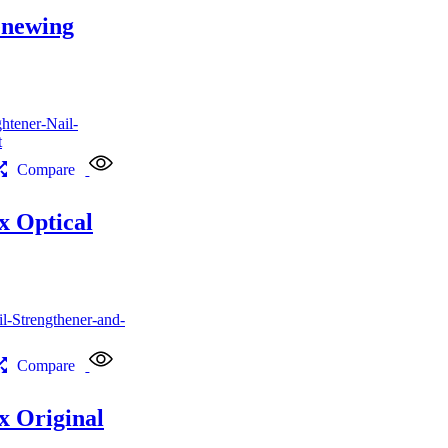
enewing
Compare
 Optical
Compare
 Original