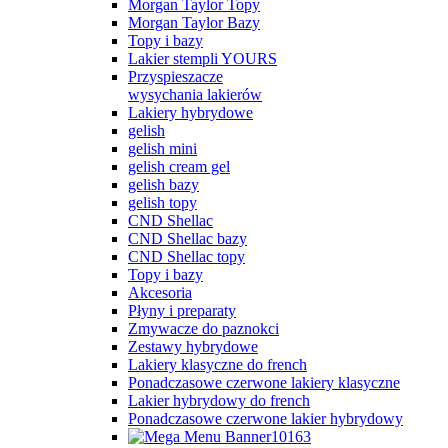
Morgan Taylor Topy
Morgan Taylor Bazy
Topy i bazy
Lakier stempli YOURS
Przyspieszacze
wysychania lakierów
Lakiery hybrydowe
gelish
gelish mini
gelish cream gel
gelish bazy
gelish topy
CND Shellac
CND Shellac bazy
CND Shellac topy
Topy i bazy
Akcesoria
Płyny i preparaty
Zmywacze do paznokci
Zestawy hybrydowe
Lakiery klasyczne do french
Ponadczasowe czerwone lakiery klasyczne
Lakier hybrydowy do french
Ponadczasowe czerwone lakier hybrydowy