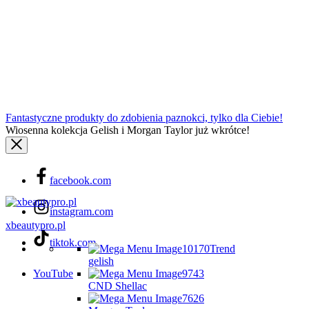
Fantastyczne produkty do zdobienia paznokci, tylko dla Ciebie!
Wiosenna kolekcja Gelish i Morgan Taylor już wkrótce!
facebook.com
instagram.com
xbeautypro.pl
tiktok.com
Trend
gelish
YouTube
CND Shellac