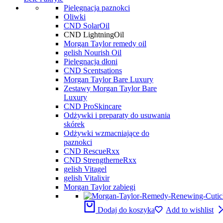
Pielęgnacja paznokci
Oliwki
CND SolarOil
CND LightningOil
Morgan Taylor remedy oil
gelish Nourish Oil
Pielęgnacja dłoni
CND Scentsations
Morgan Taylor Bare Luxury
Zestawy Morgan Taylor Bare
Luxury
CND ProSkincare
Odżywki i preparaty do usuwania
skórek
Odżywki wzmacniające do
paznokci
CND RescueRxx
CND StrengtherneRxx
gelish Vitagel
gelish Vitalixir
Morgan Taylor zabiegi
Dodaj do koszyka
Add to wishlist