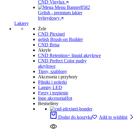
CND Vinylux
Gelish - premium lakier
hybrydowy
Lakiery
Żele
CND Plexigel
gelish Brush-on Builder
CND Brisa
Akryle
CND Retention+ liquid akrylowe
CND Perfect Color pudry
akrylowe
Tipsy, szablony
Akcesoria i przybory
Pilniki i polerki
Lampy LED
Frezy i trzpienie
Inne akcesoria
Hot
Bestsellery
Dodaj do koszyka
Add to wishlist