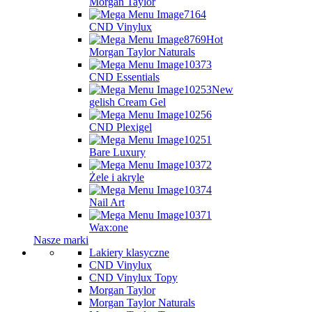
Morgan Taylor
CND Vinylux
Hot
Morgan Taylor Naturals
CND Essentials
New
gelish Cream Gel
CND Plexigel
Bare Luxury
Żele i akryle
Nail Art
Wax:one
Nasze marki
Lakiery klasyczne
CND Vinylux
CND Vinylux Topy
Morgan Taylor
Morgan Taylor Naturals