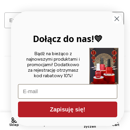
Email
Zapisz się
Dołącz do nas!💛
Bądź na bieżąco z
najnowszymi produktami i
promocjami! Dodatkowo
za rejestrację otrzymasz
© 2026 X BEAUTY GROUP. All Rights Reserved
kod rabatowy 10%!
E-mail
Zapisuję się!
0
0
Lista
Sklep
Szukaj
Account
Cart
życzeń