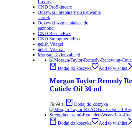
Luxury
CND ProSkincare
Odżywki i preparaty do usuwania
skórek
Odżywki wzmacniające do
paznokci
CND RescueRxx
CND StrengtherneRxx
gelish Vitagel
gelish Vitalixir
Morgan Taylor zabiegi
Dodaj do koszyka
Add to wishlist
Morgan Taylor Remedy R
Cuticle Oil 30 ml
79,99
zł
Dodaj do koszyka
Dodaj do koszyka
Add to wishlist