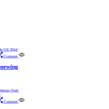
Compare
enewing
Compare