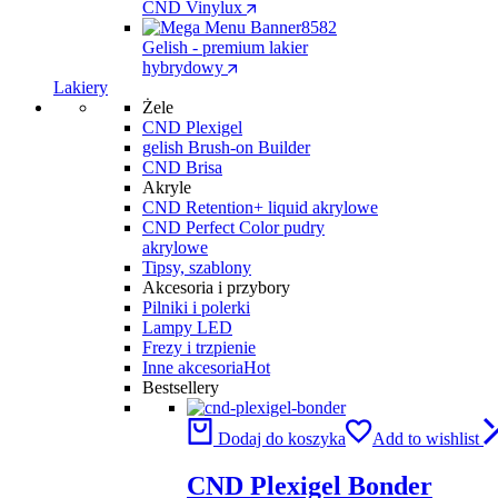
CND Vinylux
Gelish - premium lakier
hybrydowy
Lakiery
Żele
CND Plexigel
gelish Brush-on Builder
CND Brisa
Akryle
CND Retention+ liquid akrylowe
CND Perfect Color pudry
akrylowe
Tipsy, szablony
Akcesoria i przybory
Pilniki i polerki
Lampy LED
Frezy i trzpienie
Inne akcesoria
Hot
Bestsellery
Dodaj do koszyka
Add to wishlist
CND Plexigel Bonder