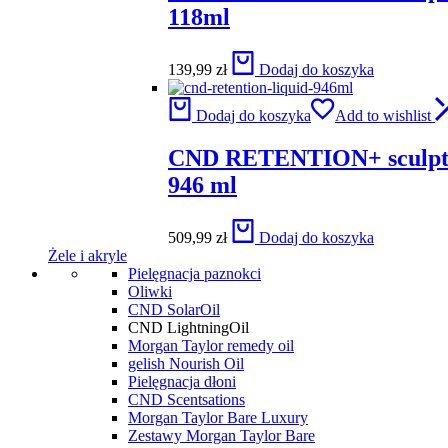
118ml
139,99
zł
Dodaj do koszyka
Dodaj do koszyka
Add to wishlist
CND RETENTION+ sculpti
946 ml
509,99
zł
Dodaj do koszyka
Żele i akryle
Pielęgnacja paznokci
Oliwki
CND SolarOil
CND LightningOil
Morgan Taylor remedy oil
gelish Nourish Oil
Pielęgnacja dłoni
CND Scentsations
Morgan Taylor Bare Luxury
Zestawy Morgan Taylor Bare