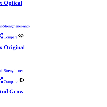
 Optical
Compare
 Original
Compare
 And Grow