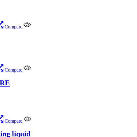
Compare
Compare
RRE
Compare
ng liquid