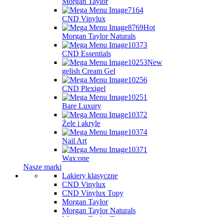
Morgan Taylor
CND Vinylux
Hot
Morgan Taylor Naturals
CND Essentials
New
gelish Cream Gel
CND Plexigel
Bare Luxury
Żele i akryle
Nail Art
Wax:one
Nasze marki
Lakiery klasyczne
CND Vinylux
CND Vinylux Topy
Morgan Taylor
Morgan Taylor Naturals