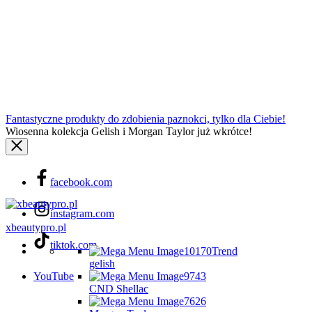
Fantastyczne produkty do zdobienia paznokci, tylko dla Ciebie!
Wiosenna kolekcja Gelish i Morgan Taylor już wkrótce!
facebook.com
instagram.com
xbeautypro.pl
tiktok.com
Trend
gelish
YouTube
CND Shellac