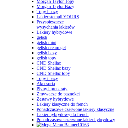
Morgan Taylor Topy
Morgan Taylor Bazy
Topy i bazy
Lakier stempli YOURS
Przyspieszacze
wysychania lakierów
Lakiery hybrydowe
gelish
gelish mini
gelish cream gel
gelish bazy
gelish topy
CND Shellac
CND Shellac bazy
CND Shellac topy
Topy i bazy
Akcesoria
Płyny i preparaty
Zmywacze do paznokci
Zestawy hybrydowe
Lakiery klasyczne do french
Ponadczasowe czerwone lakiery klasyczne
Lakier hybrydowy do french
Ponadczasowe czerwone lakier hybrydowy