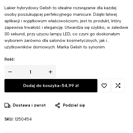
Lakier hybrydowy Gelish to idealne rozwiązanie dla każdej
osoby poszukującej perfekcyjnego manicure. Dzięki łatwej
aplikacji i wyjątkowym właściwościom, jest to produkt, który
zapewnia trwałość i elegancję. Utwardza się szybko, w zaledwie
30 sekund, przy użyciu lampy LED, co czyni go doskonałym
wyborem zarówno dla salonów kosmetycznych, jak i
użytkowników domowych. Marka Gelish to synonim
niezawodności, innowacyjności i nowoczesnego podejścia do
Ilość:
stylizacji paznokci.
Dodaj do koszyka
-
54,99
zł
Dostawa i zwrot
Podziel się
SKU:
1250454