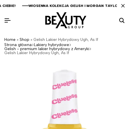
IEBIE!
IEBIE!
IEBIE!
WIOSENNA KOLEKCJA GELISH I MORGAN TAYLOR JUŻ 
WIOSENNA KOLEKCJA GELISH I MORGAN TAYLOR JUŻ 
WIOSENNA KOLEKCJA GELISH I MORGAN TAYLOR JUŻ 
Home
»
Shop
»
Gelish Lakier Hybrydowy Ugh, As If
Strona główna
Lakiery hybrydowe
Gelish - premium lakier hybrydowy z Ameryki
Gelish Lakier Hybrydowy Ugh, As If