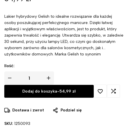
Lakier hybrydowy Gelish to idealne rozwiązanie dla każdej
osoby poszukującej perfekcyjnego manicure. Dzięki łatwej
aplikacji i wyjątkowym właściwościom, jest to produkt, który
zapewnia trwałość i elegancję. Utwardza się szybko, w zaledwie
30 sekund, przy użyciu lampy LED, co czyni go doskonałym
wyborem zarówno dla salonów kosmetycznych, jak i
użytkowników domowych. Marka Gelish to synonim
niezawodności, innowacyjności i nowoczesnego podejścia do
Ilość:
stylizacji paznokci.
Dodaj do koszyka
-
54,99
zł
Dostawa i zwrot
Podziel się
SKU:
1250093