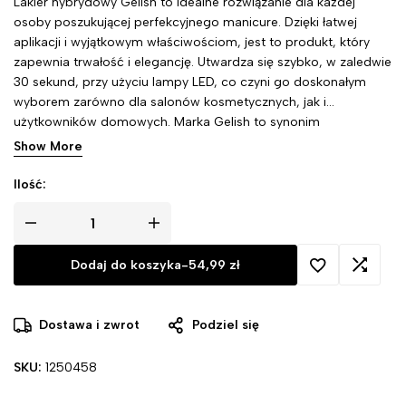
Lakier hybrydowy Gelish to idealne rozwiązanie dla każdej
osoby poszukującej perfekcyjnego manicure. Dzięki łatwej
aplikacji i wyjątkowym właściwościom, jest to produkt, który
zapewnia trwałość i elegancję. Utwardza się szybko, w zaledwie
30 sekund, przy użyciu lampy LED, co czyni go doskonałym
wyborem zarówno dla salonów kosmetycznych, jak i
użytkowników domowych. Marka Gelish to synonim
niezawodności, innowacyjności i nowoczesnego podejścia do
Show More
stylizacji paznokci.
Ilość:
Dodaj do koszyka
-
54,99
zł
Dostawa i zwrot
Podziel się
SKU:
1250458