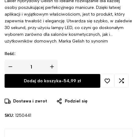
Lakier hybrydowy Gelish to idealne rozwiązanie dla każdej
osoby poszukującej perfekcyjnego manicure. Dzięki łatwej
aplikacji i wyjątkowym właściwościom, jest to produkt, który
zapewnia trwałość i elegancję. Utwardza się szybko, w zaledwie
30 sekund, przy użyciu lampy LED, co czyni go doskonałym
wyborem zarówno dla salonów kosmetycznych, jak i
użytkowników domowych. Marka Gelish to synonim
niezawodności, innowacyjności i nowoczesnego podejścia do
Ilość:
stylizacji paznokci.
Dodaj do koszyka
-
54,99
zł
Dostawa i zwrot
Podziel się
SKU:
1250441