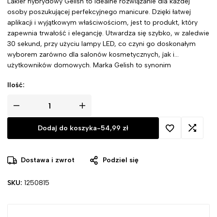
Lakier hybrydowy Gelish to idealne rozwiązanie dla każdej
osoby poszukującej perfekcyjnego manicure. Dzięki łatwej
aplikacji i wyjątkowym właściwościom, jest to produkt, który
zapewnia trwałość i elegancję. Utwardza się szybko, w zaledwie
30 sekund, przy użyciu lampy LED, co czyni go doskonałym
wyborem zarówno dla salonów kosmetycznych, jak i
użytkowników domowych. Marka Gelish to synonim
niezawodności, innowacyjności i nowoczesnego podejścia do
Ilość:
stylizacji paznokci.
Dodaj do koszyka
-
54,99
zł
Dostawa i zwrot
Podziel się
SKU:
1250815